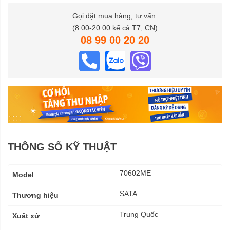
Gọi đặt mua hàng, tư vấn:
(8:00-20:00 kể cả T7, CN)
08 99 00 20 20
THÔNG SỐ KỸ THUẬT
Thông
70602ME
Model
số
kỹ
SATA
Thương hiệu
thuật
Trung Quốc
Xuất xứ