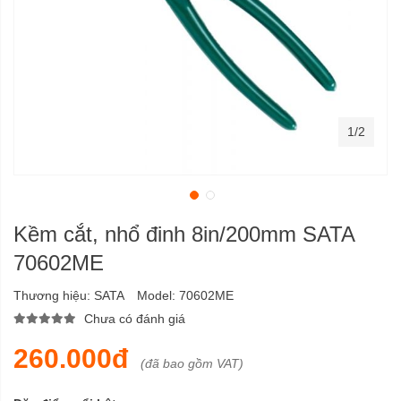
1/2
Kềm cắt, nhổ đinh 8in/200mm SATA
70602ME
Thương hiệu:
SATA
Model:
70602ME
Chưa có đánh giá
260.000đ
(đã bao gồm VAT)