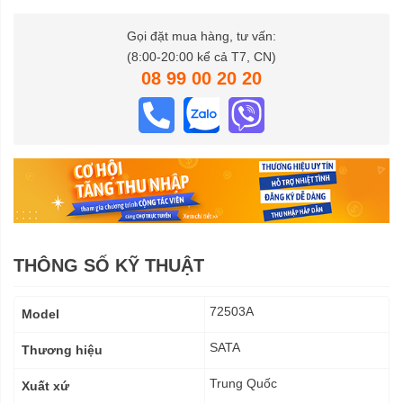
Gọi đặt mua hàng, tư vấn:
(8:00-20:00 kể cả T7, CN)
08 99 00 20 20
THÔNG SỐ KỸ THUẬT
Thông
72503A
Model
số
kỹ
SATA
Thương hiệu
thuật
Trung Quốc
Xuất xứ