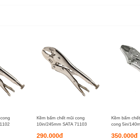
 cong
Kềm bấm chết mũi cong
Kềm bấm chết
71102
10in/245mm SATA 71103
cong 5in/140
290.000đ
350.000đ