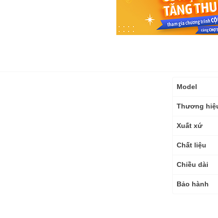
Thông
Model
số
kỹ
Thương hiệ
thuật
Xuất xứ
Chất liệu
Chiều dài
Bảo hành