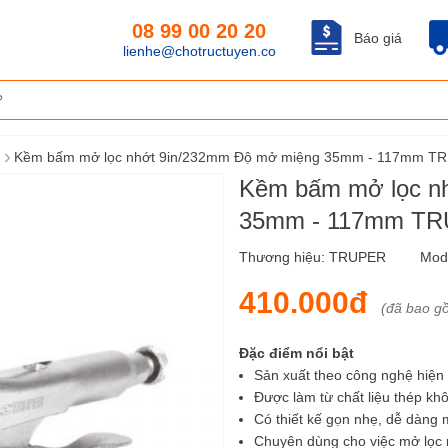
08 99 00 20 20
Báo giá
lienhe@chotructuyen.co
›
Kềm bấm mở lọc nhớt 9in/232mm Độ mở miệng 35mm - 117mm TR
Kềm bấm mở lọc n
35mm - 117mm TR
Thương hiệu:
TRUPER
Mod
410.000đ
(đã bao g
Đặc điểm nổi bật
Sản xuất theo công nghệ hiện 
Được làm từ chất liệu thép khô
Có thiết kế gọn nhẹ, dễ dàng 
Chuyên dùng cho việc mở lọc 