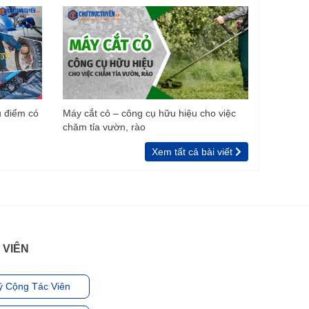
u điểm có
Máy cắt cỏ – công cụ hữu hiệu cho việc
chăm tỉa vườn, rào
Xem tất cả bài viết
 VIÊN
ý Cộng Tác Viên