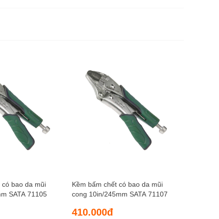
Kềm bấm 
mm SATA
250.0
 có bao da mũi
Kềm bấm chết có bao da mũi
mm SATA 71105
cong 10in/245mm SATA 71107
410.000đ