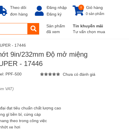
Theo dõi
Đăng nhập
Giỏ hàng
0
đơn hàng
Đăng ký
0 sản phẩm
Sản phẩm
Tin khuyến mãi
đã xem
Tư vấn chọn mua
UPER - 17446
hớt 9in/232mm Độ mở miệng
UPER - 17446
el:
PPF-500
Chưa có đánh giá
ồm VAT)
đại đạt tiêu chuẩn chất lượng cao
ng gỉ bền bỉ, cứng cáp
mang theo trong công việc
nhớt xe hơi