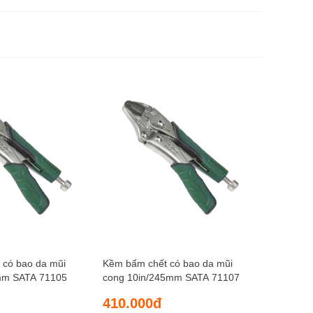
Kềm bấm 
mm SATA
250.0
 có bao da mũi
Kềm bấm chết có bao da mũi
mm SATA 71105
cong 10in/245mm SATA 71107
410.000đ