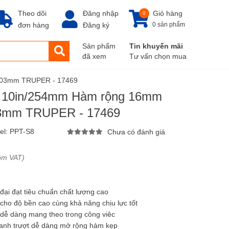
Theo dõi
Đăng nhập
Giỏ hàng
0
đơn hàng
Đăng ký
0 sản phẩm
Sản phẩm
Tin khuyến mãi
đã xem
Tư vấn chọn mua
 203mm TRUPER - 17469
 10in/254mm Hàm rộng 16mm
203mm TRUPER - 17469
el:
PPT-S8
Chưa có đánh giá
ồm VAT)
đại đạt tiêu chuẩn chất lượng cao
 cho độ bền cao cùng khả năng chịu lực tốt
 dễ dàng mang theo trong công viêc
anh trượt dễ dàng mở rộng hàm kẹp