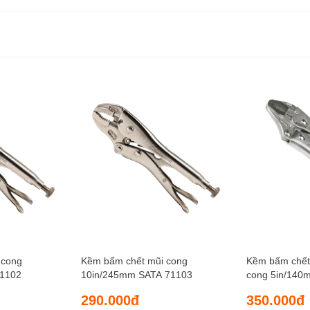
 cong
Kềm bấm chết mũi cong
Kềm bấm chết
71102
10in/245mm SATA 71103
cong 5in/140
290.000đ
350.000đ