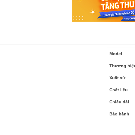
Thông
Model
số
kỹ
Thương hiệ
thuật
Xuất xứ
Chất liệu
Chiều dài
Bảo hành