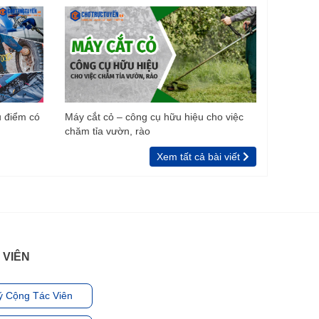
u điểm có
Máy cắt cỏ – công cụ hữu hiệu cho việc
chăm tỉa vườn, rào
Xem tất cả bài viết
 VIÊN
ý Cộng Tác Viên