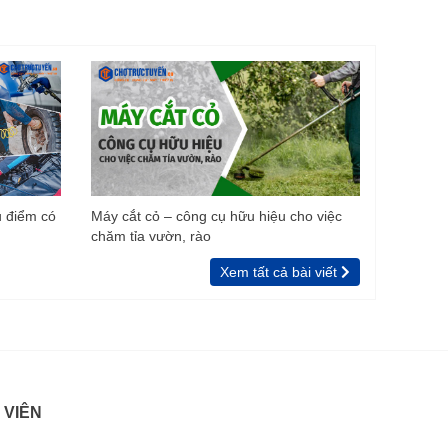
u điểm có
Máy cắt cỏ – công cụ hữu hiệu cho việc
chăm tỉa vườn, rào
Xem tất cả bài viết
 VIÊN