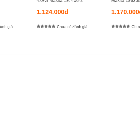
4.0Ah Makita 197406-2
Makita 19623
1.124.000đ
1.170.000
ánh giá
Chưa có đánh giá
Chưa