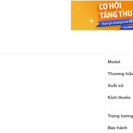
Thông
Model
số
kỹ
Thương hiệ
thuật
Xuất xứ
Kích thước
Trọng lượn
Bảo hành