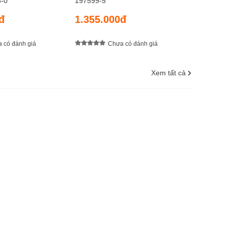
5-0
197599-5
đ
1.355.000đ
 có đánh giá
Chưa có đánh giá
Xem tất cả