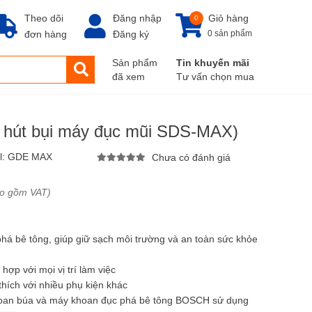
Theo dõi
Đăng nhập
Giỏ hàng
0
đơn hàng
Đăng ký
0 sản phẩm
Sản phẩm
Tin khuyến mãi
đã xem
Tư vấn chọn mua
hút bụi máy đục mũi SDS-MAX)
l:
GDE MAX
Chưa có đánh giá
ao gồm VAT)
phá bê tông, giúp giữ sạch môi trường và an toàn sức khỏe
hợp với mọi vị trí làm việc
thích với nhiều phụ kiện khác
khoan búa và máy khoan đục phá bê tông BOSCH sử dụng