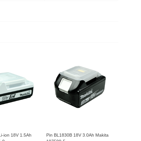
Pin BL18
197265-4
1.709.
i-ion 18V 1.5Ah
Pin BL1830B 18V 3.0Ah Makita