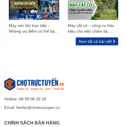
Đầy đủ phụ kiện kèm theo
Máy nén khí trực tiếp -
Máy cắt cỏ – công cụ hữu
Những ưu điểm có thể bạn
hiệu cho việc chăm tỉa
Bộ sản phẩm bao gồm thân máy, dây dẫn, súng xịt, đầu
chưa biết
vườn, rào
nối, đầu xịt, bình chứa xà phòng.
Xem tất cả bài viết
Hotline: 08 99 00 20 20
Email:
lienhe@chotructuyen.co
CHÍNH SÁCH BÁN HÀNG