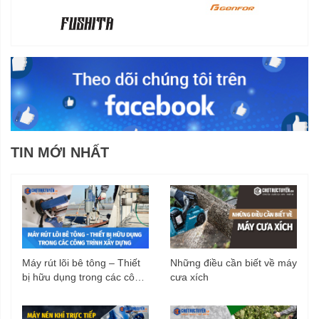
Thiết kế gọn nhẹ, có tay cầm và bánh xe
kéo hỗ trợ di chuyển
Máy rửa xe Makita HW111 có thiết kế đơn giản, gọn nhẹ,
trọng lượng 7,4 kg. Các thiết bị có thể lắp ráp dễ dàng và
nhanh chóng. Tay cầm cùng bánh xe được bố trí rất tiện lợi
giúp người dùng di chuyển, kéo máy tới bất kỳ vị trí nào
TIN MỚI NHẤT
mong muốn.
Máy rút lõi bê tông – Thiết
Những điều cần biết về máy
bị hữu dụng trong các công
cưa xích
trình xây dựng