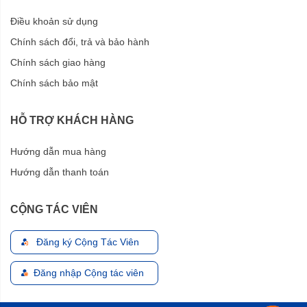
Ứng dụng của máy xịt rửa Makita
HW111
Điều khoản sử dụng
Chính sách đổi, trả và bảo hành
Rửa xe đạp, xe mô tô và xe máy, xe hơi gia đình
Làm sạch máy móc và dụng cụ làm vườn
Chính sách giao hàng
Vệ sinh vật dụng trong gia đình
Chính sách bảo mật
Vệ sinh sân vườn, tưới cây
Tắm cho vật nuôi
HỖ TRỢ KHÁCH HÀNG
Vệ sinh chuồng trại
Đánh bay bụi bẩn, rêu mốc lâu ngày ở tường nhà, trên
Hướng dẫn mua hàng
cửa
Hướng dẫn thanh toán
CỘNG TÁC VIÊN
Đăng ký Cộng Tác Viên
Đăng nhập Cộng tác viên