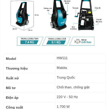
Thông
HW111
Model
số
kỹ
Makita
Thương hiệu
thuật
Trung Quốc
Xuất xứ
Chổi than, chống giật
Mô tơ
220 V - 50 Hz
Điện áp
1.700 W
Công suất