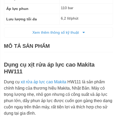
110 bar
Áp lực phun
6,2 lít/phút
Lưu lượng tối đa
5 mét
Chiều dài dây phun
Xem thêm thông số kỹ thuật
63 x 42 x 38 cm
Kích thước (DxRxC)
MÔ TẢ SẢN PHẨM
7,4 Kg
Trọng lượng tịnh
9,1 Kg
Trọng lượng cả bì
Dụng cụ xịt rửa áp lực cao Makita
HW111
6 tháng
Bảo hành
Dụng cụ
xịt rửa áp lực cao Makita
HW111 là sản phẩm
chính hãng của thương hiệu Makita, Nhật Bản. Máy có
trọng lượng nhẹ, nhỏ gọn nhưng có công suất và áp lực
phun lớn, dây phun áp lực được cuốn gọn gàng theo dạng
cuộn ngay trên thân máy, rất tiện lợi và thích hợp cho sử
dụng tại gia đình.