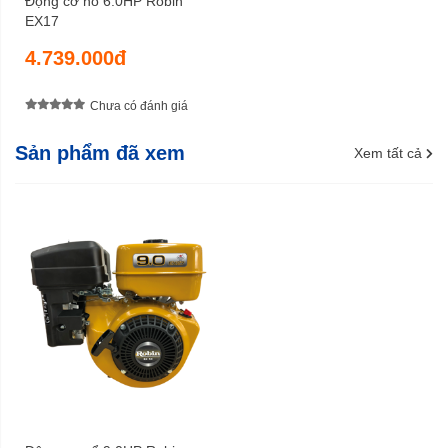
Động cơ nổ 6.0HP Robin
25,0 kg
EX17
Trọng lượng cả bì
4.739.000đ
15 tháng
Bảo hành
Chưa có đánh giá
Sản phẩm đã xem
Xem tất cả