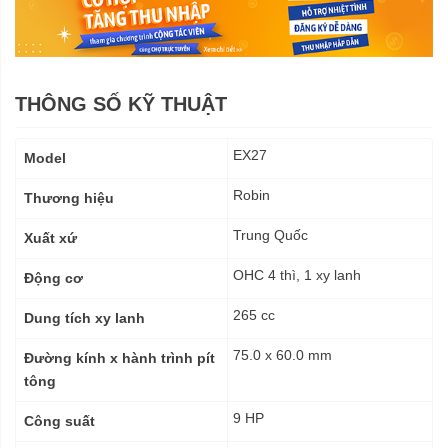
THÔNG SỐ KỸ THUẬT
Thông
EX27
Model
số
kỹ
Robin
Thương hiệu
thuật
Trung Quốc
Xuất xứ
OHC 4 thì, 1 xy lanh
Động cơ
265 cc
Dung tích xy lanh
75.0 x 60.0 mm
Đường kính x hành trình pít
tông
9 HP
Công suất