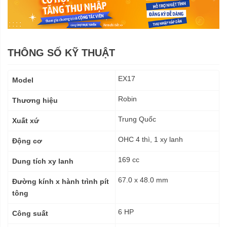
THÔNG SỐ KỸ THUẬT
Thông
EX17
Model
số
kỹ
Robin
Thương hiệu
thuật
Trung Quốc
Xuất xứ
OHC 4 thì, 1 xy lanh
Động cơ
169 cc
Dung tích xy lanh
67.0 x 48.0 mm
Đường kính x hành trình pít
tông
6 HP
Công suất