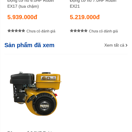
Động cơ nổ 6.0HP Robin
Động cơ nổ 7.0HP Robin
16,1 kg
EX17 (tua chậm)
EX21
Trọng lượng cả bì
5.939.000đ
5.219.000đ
15 tháng
Bảo hành
Chưa có đánh giá
Chưa có đánh giá
Sản phẩm đã xem
Xem tất cả