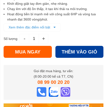
Khởi động giật tay đơn giản, nhẹ nhàng.
Chạy êm với độ ồn thấp, ít tạo khí thải ra môi trường.
Hoạt động bền bỉ mạnh mẽ với công suất 6HP và vòng tua
nhanh đạt 3600 vòng/phút.
Động cơ làm mát bằng gió cưỡng bức.
Xem thêm đặc điểm nổi bật
Dùng kết hợp với nhiều thiết bị cơ khí, máy xây dựng....
-
+
Số lượng
MUA NGAY
THÊM VÀO GIỎ
Gọi đặt mua hàng, tư vấn:
(8:00-20:00 kể cả T7, CN)
08 99 00 20 20