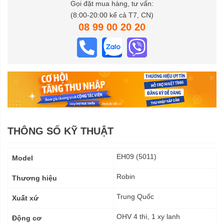
Gọi đặt mua hàng, tư vấn:
(8:00-20:00 kể cả T7, CN)
08 99 00 20 20
THÔNG SỐ KỸ THUẬT
Thông
EH09 (5011)
Model
số
kỹ
Robin
Thương hiệu
thuật
Trung Quốc
Xuất xứ
OHV 4 thì, 1 xy lanh
Động cơ