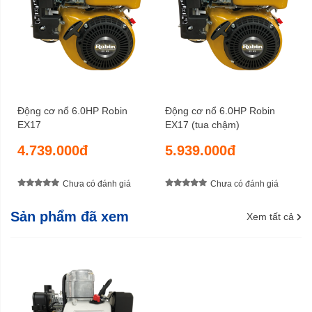
Dung tích bình nhớt
xăng không chì có chỉ số
Nhiên liệu sử dụng
octan 92 trở lên
Xăng
Nguồn cấp
24,9 x 29,9 x 38 cm
Kích thước (DxRxC)
Động cơ nổ 6.0HP Robin
Động cơ nổ 6.0HP Robin
9,9 kg
EX17
EX17 (tua chậm)
Trọng lượng tịnh
4.739.000đ
5.939.000đ
11,5 kg
Trọng lượng cả bì
15 tháng
Bảo hành
Chưa có đánh giá
Chưa có đánh giá
Sản phẩm đã xem
Xem tất cả