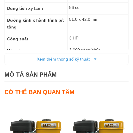
86 cc
Dung tích xy lanh
51.0 x 42.0 mm
Đường kính x hành trình pít
tông
3 HP
Công suất
3.600 vòng/phút
Vòng tua
Xem thêm thông số kỹ thuật
1.4 lít/ giờ
Mức tiêu hao nhiên liệu
MÔ TẢ SẢN PHẨM
Bằng gió cưỡng bức
Kiểu làm mát
Lọc kép
Lọc gió
CÓ THỂ BẠN QUAN TÂM
Transito từ tính ( IC )
Hệ thống đánh lửa
Bằng tay
Kiểu khởi động
1.5 lít
Dung tích bình nhiên liệu
0.3 lít