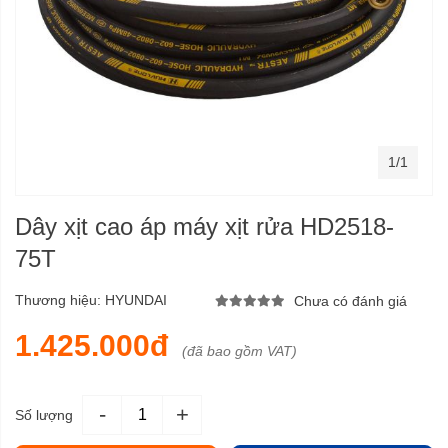
1/1
Dây xịt cao áp máy xịt rửa HD2518-
75T
Thương hiệu:
HYUNDAI
Chưa có đánh giá
1.425.000đ
(đã bao gồm VAT)
-
+
Số lượng