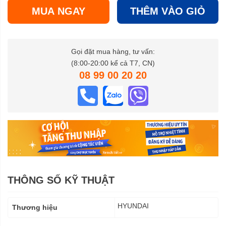
MUA NGAY
THÊM VÀO GIỎ
Gọi đặt mua hàng, tư vấn:
(8:00-20:00 kể cả T7, CN)
08 99 00 20 20
THÔNG SỐ KỸ THUẬT
Thông
HYUNDAI
Thương hiệu
số
kỹ