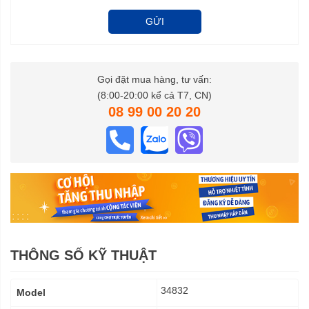
GỬI
Gọi đặt mua hàng, tư vấn:
(8:00-20:00 kể cả T7, CN)
08 99 00 20 20
THÔNG SỐ KỸ THUẬT
Thông
34832
Model
số