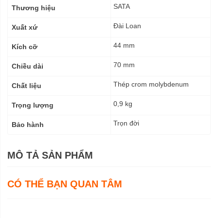
kỹ
SATA
Thương hiệu
thuật
Đài Loan
Xuất xứ
44 mm
Kích cỡ
70 mm
Chiều dài
Thép crom molybdenum
Chất liệu
0,9 kg
Trọng lượng
Trọn đời
Bảo hành
MÔ TẢ SẢN PHẨM
CÓ THỂ BẠN QUAN TÂM