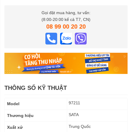
Gọi đặt mua hàng, tư vấn:
(8:00-20:00 kể cả T7, CN)
08 99 00 20 20
THÔNG SỐ KỸ THUẬT
Thông
97211
Model
số
kỹ
SATA
Thương hiệu
thuật
Trung Quốc
Xuất xứ