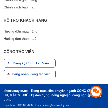
Chính sách giao hàng
Chính sách bảo mật
HỖ TRỢ KHÁCH HÀNG
Hướng dẫn mua hàng
Hướng dẫn thanh toán
CỘNG TÁC VIÊN
Đăng ký Cộng Tác Viên
Đăng nhập Cộng tác viên
chotructuyen.co - Trang mua sắm chuyên ngành CÔNG CỤ, DỤNG
CỤ, MÁY & THIẾT BỊ dân dụng, nông nghiệp, công nghiệp và xây
dựng.
Điện thoại: 0899 00 2020 - Email:
lienhe@chotructuyen.co