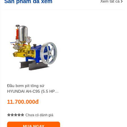
Sản phẩm đã xem
Xem tất cả
Đầu bơm pít tông sứ
HYUNDAI AH-C95 (5.5 HP),
lưu lượng 80 lít/phút, áp lực
11.700.000đ
nén 40 kgf/cm2
Chưa có đánh giá
MUA NGAY