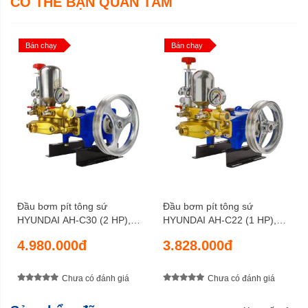
CÓ THỂ BẠN QUAN TÂM
Bán chạy
Bán chạy
Đầu bơm pít tông sứ
Đầu bơm pít tông sứ
HYUNDAI AH-C30 (2 HP),
HYUNDAI AH-C22 (1 HP),
lưu lượng 34 lít/phút, áp lực
lưu lượng 18 lít/phút, áp lực
4.980.000đ
3.828.000đ
nén 35 kgf/cm2
nén 30 kgf/cm2
Chưa có đánh giá
Chưa có đánh giá