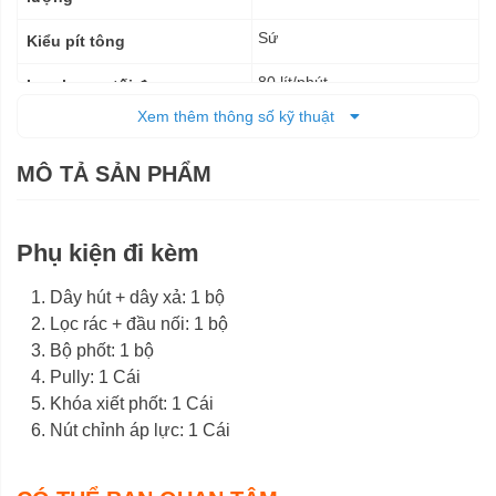
Sứ
Kiểu pít tông
80 lít/phút
Lưu lượng tối đa
Xem thêm thông số kỹ thuật
40 kgf/cm2
Áp lực nén
MÔ TẢ SẢN PHẨM
900 vòng/phút
Vòng tua cực đại
54 x 38 x 54 cm
Kích thước (DxRxC)
Phụ kiện đi kèm
30 kg
Trọng lượng tịnh
Dây hút + dây xả: 1 bộ
33,5 kg
Trọng lượng cả bì
Lọc rác + đầu nối: 1 bộ
6 tháng
Bộ phốt: 1 bộ
Bảo hành
Pully: 1 Cái
Khóa xiết phốt: 1 Cái
Nút chỉnh áp lực: 1 Cái