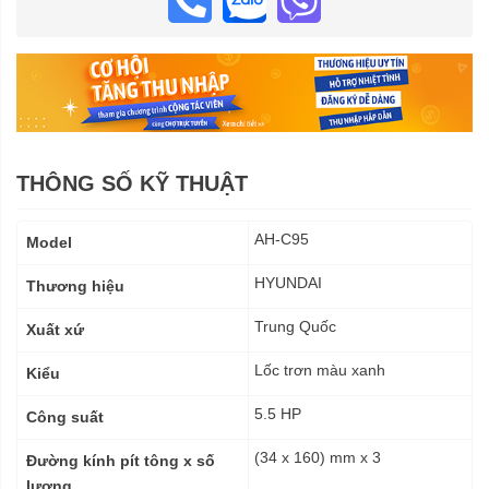
THÔNG SỐ KỸ THUẬT
Thông
AH-C95
Model
số
kỹ
HYUNDAI
Thương hiệu
thuật
Trung Quốc
Xuất xứ
Lốc trơn màu xanh
Kiểu
5.5 HP
Công suất
(34 x 160) mm x 3
Đường kính pít tông x số
lượng