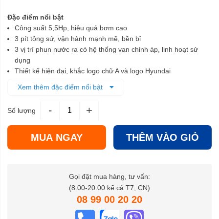
Đặc điểm nổi bật
Công suất 5,5Hp, hiệu quả bơm cao
3 pít tông sứ, vận hành mạnh mẽ, bền bỉ
3 vị trí phun nước ra có hệ thống van chỉnh áp, linh hoạt sử
dụng
Thiết kế hiện đại, khắc logo chữ A và logo Hyundai
Vỏ dày sơn tĩnh điện, pully mạ crôm, bền chắc
Xem thêm đặc điểm nổi bật
-
+
Số lượng
MUA NGAY
THÊM VÀO GIỎ
Gọi đặt mua hàng, tư vấn:
(8:00-20:00 kể cả T7, CN)
08 99 00 20 20