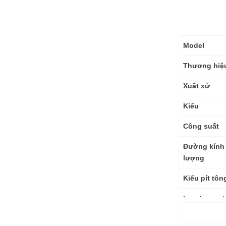
Thông
Model
số
kỹ
Thương hiệ
thuật
Xuất xứ
Kiểu
Công suất
Đường kính 
lượng
Kiểu pít tôn
Lưu lượng t
Áp lực nén