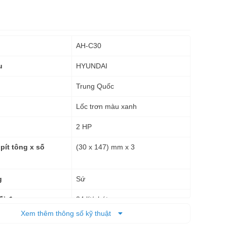
AH-C30
HYUNDAI
u
Trung Quốc
Lốc trơn màu xanh
2 HP
(30 x 147) mm x 3
pít tông x số
Sứ
g
34 lít/phút
ối đa
Xem thêm thông số kỹ thuật
35 kgf/cm2