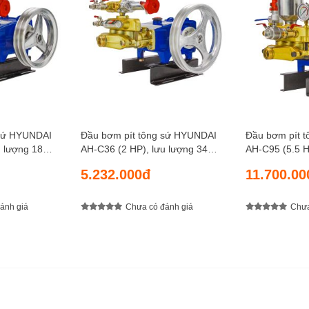
 sứ HYUNDAI
Đầu bơm pít tông sứ HYUNDAI
Đầu bơm pít 
AH-C36 (2 HP), lưu lượng 34
AH-C95 (5.5 HP), lưu lư
n 30 kgf/cm2
lít/phút, áp lực nén 35 kgf/cm2
lít/phút, áp l
5.232.000đ
11.700.00
ánh giá
Chưa có đánh giá
Chưa