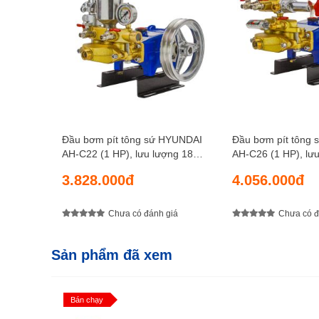
Đầu bơm pít tông sứ HYUNDAI
Đầu bơm pít tông
AH-C22 (1 HP), lưu lượng 18
AH-C26 (1 HP), lưu lượng 18
lít/phút, áp lực nén 30 kgf/cm2
lít/phút, áp lực né
3.828.000đ
4.056.000đ
Chưa có đánh giá
Chưa có đ
Sản phẩm đã xem
Bán chạy