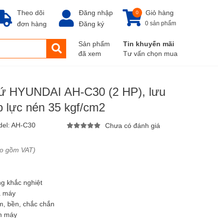
Theo dõi
Đăng nhập
Giỏ hàng
0
đơn hàng
Đăng ký
0 sản phẩm
Sản phẩm
Tin khuyến mãi
đã xem
Tư vấn chọn mua
sứ HYUNDAI AH-C30 (2 HP), lưu
áp lực nén 35 kgf/cm2
el:
AH-C30
Chưa có đánh giá
ao gồm VAT)
ng khắc nghiệt
a máy
ôm, bền, chắc chắn
ân máy