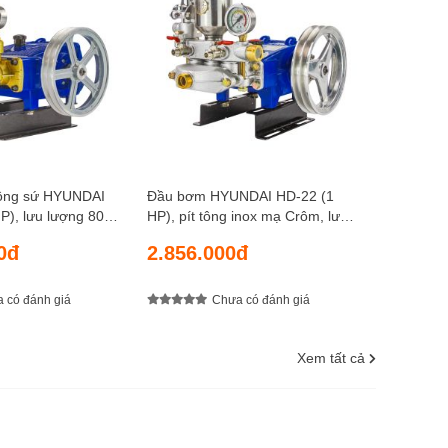
lượng 18 
3.048.
kgf/cm2
tông sứ HYUNDAI
Đầu bơm HYUNDAI HD-22 (1
ợng 80
HP), pít tông inox mạ Crôm, lưu
ực nén 40 kgf/cm2
lượng 18 lít/phút, áp lực nén 30
0đ
2.856.000đ
kgf/cm2
 có đánh giá
Chưa có đánh giá
Xem tất cả