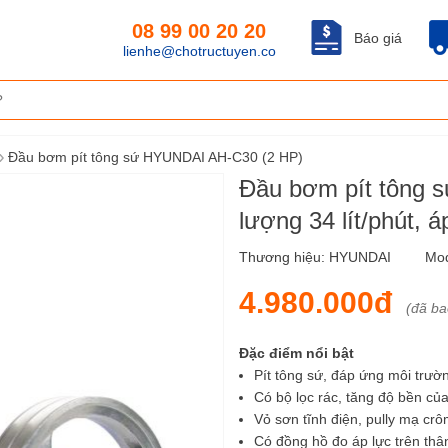
08 99 00 20 20
Báo giá
lienhe@chotructuyen.co
›
Đầu bơm pít tông sứ HYUNDAI AH-C30 (2 HP)
Đầu bơm pít tông 
lượng 34 lít/phút, 
Thương hiệu:
HYUNDAI
Mod
4.980.000đ
(đã b
Đặc điểm nổi bật
Pít tông sứ, đáp ứng môi trườ
Có bộ lọc rác, tăng độ bền củ
Vỏ sơn tĩnh điện, pully mạ cr
Có đồng hồ đo áp lực trên th