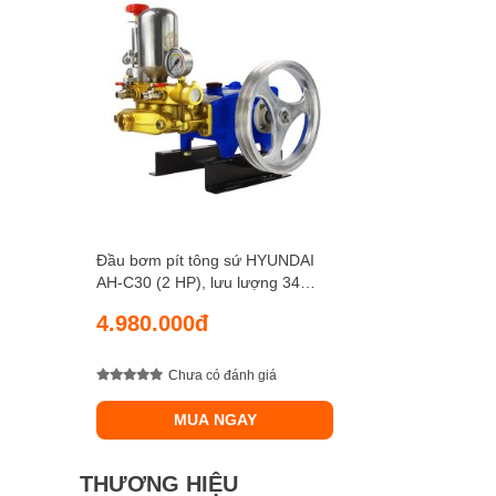
Đầu bơm pít tông sứ HYUNDAI
AH-C30 (2 HP), lưu lượng 34
lít/phút, áp lực nén 35 kgf/cm2
4.980.000đ
Chưa có đánh giá
MUA NGAY
THƯƠNG HIỆU