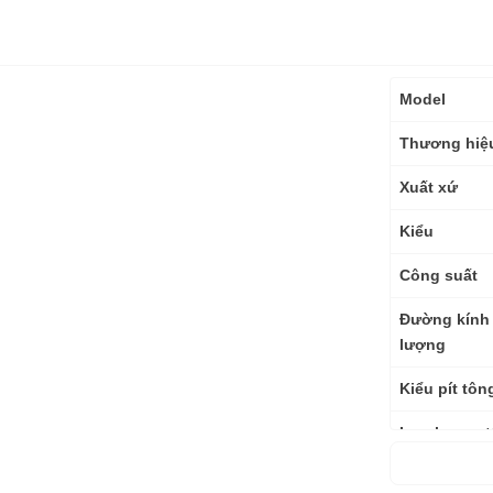
Thông
Model
số
kỹ
Thương hiệ
thuật
Xuất xứ
Kiểu
Công suất
Đường kính 
lượng
Kiểu pít tôn
Lưu lượng t
Áp lực nén