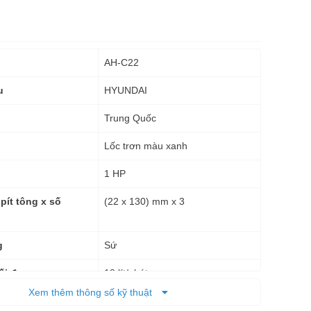
AH-C22
HYUNDAI
u
Trung Quốc
Lốc trơn màu xanh
1 HP
(22 x 130) mm x 3
pít tông x số
Sứ
g
18 lít/phút
ối đa
Xem thêm thông số kỹ thuật
30 kgf/cm2