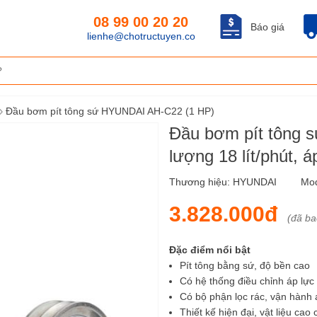
08 99 00 20 20
Báo giá
lienhe@chotructuyen.co
›
Đầu bơm pít tông sứ HYUNDAI AH-C22 (1 HP)
Đầu bơm pít tông 
lượng 18 lít/phút, 
Thương hiệu:
HYUNDAI
Mod
3.828.000đ
(đã b
Đặc điểm nổi bật
Pít tông bằng sứ, độ bền cao
Có hệ thống điều chỉnh áp lực
Có bộ phận lọc rác, vận hành 
Thiết kế hiện đại, vật liệu cao 