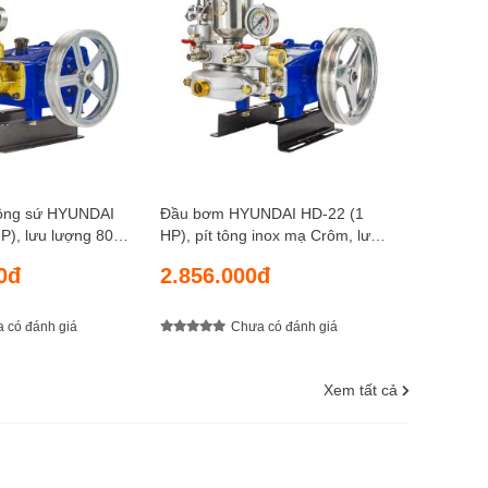
lượng 18 
3.048.
kgf/cm2
tông sứ HYUNDAI
Đầu bơm HYUNDAI HD-22 (1
ợng 80
HP), pít tông inox mạ Crôm, lưu
ực nén 40 kgf/cm2
lượng 18 lít/phút, áp lực nén 30
0đ
2.856.000đ
kgf/cm2
 có đánh giá
Chưa có đánh giá
Xem tất cả