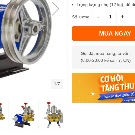
Trọng lượng nhẹ (12 kg), dễ d
-
+
Số lượng
MUA NGAY
Gọi đặt mua hàng, tư vấn:
(8:00-20:00 kể cả T7, CN)
1/7