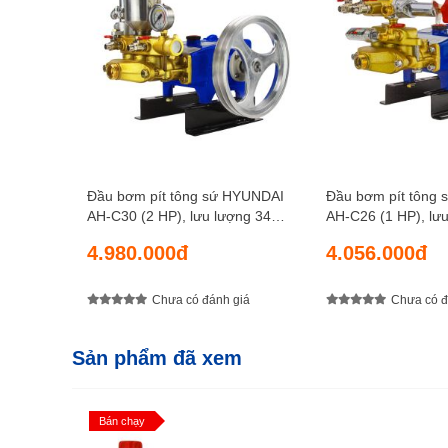
Đầu bơm pít tông sứ HYUNDAI
Đầu bơm pít tông
AH-C30 (2 HP), lưu lượng 34
AH-C26 (1 HP), lưu lượng 18
lít/phút, áp lực nén 35 kgf/cm2
lít/phút, áp lực né
4.980.000đ
4.056.000đ
Chưa có đánh giá
Chưa có đ
Sản phẩm đã xem
Bán chạy