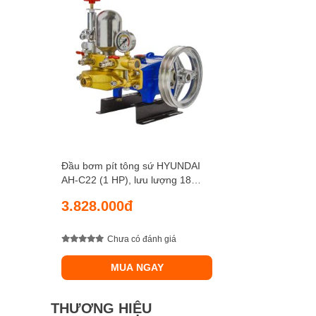
Đầu bơm pít tông sứ HYUNDAI
AH-C22 (1 HP), lưu lượng 18
lít/phút, áp lực nén 30 kgf/cm2
3.828.000đ
Chưa có đánh giá
MUA NGAY
THƯƠNG HIỆU