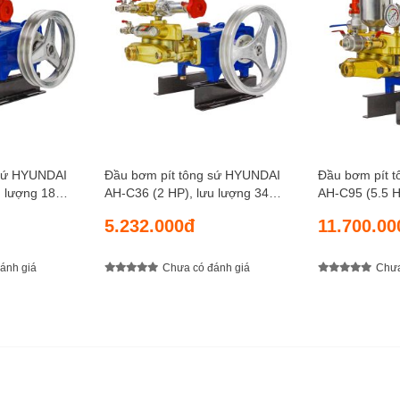
 sứ HYUNDAI
Đầu bơm pít tông sứ HYUNDAI
Đầu bơm pít 
AH-C36 (2 HP), lưu lượng 34
AH-C95 (5.5 HP), lưu lư
n 30 kgf/cm2
lít/phút, áp lực nén 35 kgf/cm2
lít/phút, áp l
5.232.000đ
11.700.00
ánh giá
Chưa có đánh giá
Chưa