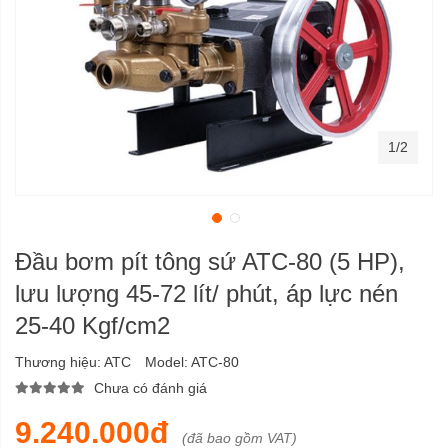
1/2
Đầu bơm pít tông sứ ATC-80 (5 HP),
lưu lượng 45-72 lít/ phút, áp lực nén
25-40 Kgf/cm2
Thương hiệu:
ATC
Model:
ATC-80
Chưa có đánh giá
9.240.000đ
(đã bao gồm VAT)