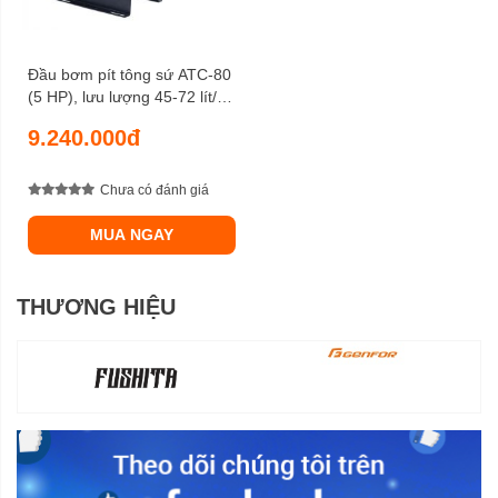
Đầu bơm pít tông sứ ATC-80
(5 HP), lưu lượng 45-72 lít/
phút, áp lực nén 25-40
9.240.000đ
Kgf/cm2
Chưa có đánh giá
MUA NGAY
THƯƠNG HIỆU