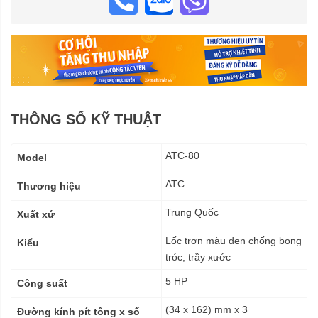
THÔNG SỐ KỸ THUẬT
Thông
ATC-80
Model
số
kỹ
ATC
Thương hiệu
thuật
Trung Quốc
Xuất xứ
Lốc trơn màu đen chống bong
Kiểu
tróc, trầy xước
5 HP
Công suất
(34 x 162) mm x 3
Đường kính pít tông x số