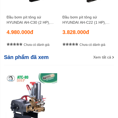
Đầu bơm pít tông sứ
Đầu bơm pít tông sứ
HYUNDAI AH-C30 (2 HP),
HYUNDAI AH-C22 (1 HP),
lưu lượng 34 lít/phút, áp lực
lưu lượng 18 lít/phút, áp lực
4.980.000đ
3.828.000đ
nén 35 kgf/cm2
nén 30 kgf/cm2
Chưa có đánh giá
Chưa có đánh giá
Sản phẩm đã xem
Xem tất cả