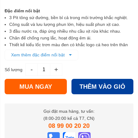
Đặc điểm nổi bật
3 Pít tông sứ đường, bền bỉ cả trong môi trường khắc nghiệt.
Công suất và lưu lượng phun lớn, hiệu suất phun xịt cao.
3 đầu nước ra, đáp ứng nhiều nhu cầu xịt rửa khác nhau.
Chân đế chống rung lắc, hoạt động êm ái.
Thiết kế kiểu lốc trơn màu đen có khắc logo cá heo trên thân
máy.
Xem thêm đặc điểm nổi bật
Máy được làm vật liệu cao cấp bền chắc, dày dặn, chống bong
tróc, trầy xước.
-
+
Số lượng
MUA NGAY
THÊM VÀO GIỎ
Gọi đặt mua hàng, tư vấn:
(8:00-20:00 kể cả T7, CN)
08 99 00 20 20