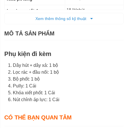
18 lít/phút
Lưu lượng tối đa
Xem thêm thông số kỹ thuật
30 kgf/cm2
Áp lực nén
MÔ TẢ SẢN PHẨM
900 vòng/phút
Vòng tua cực đại
36 x 29 x 34,5 cm
Kích thước (DxRxC)
Phụ kiện đi kèm
10,6 kg
Trọng lượng tịnh
Dây hút + dây xả: 1 bộ
12 kg
Trọng lượng cả bì
Lọc rác + đầu nối: 1 bộ
6 tháng
Bộ phốt: 1 bộ
Bảo hành
Pully: 1 Cái
Khóa xiết phốt: 1 Cái
Nút chỉnh áp lực: 1 Cái
CÓ THỂ BẠN QUAN TÂM