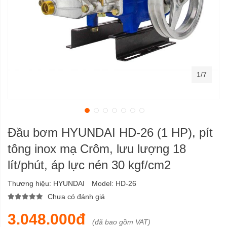
1/7
Đầu bơm HYUNDAI HD-26 (1 HP), pít
tông inox mạ Crôm, lưu lượng 18
lít/phút, áp lực nén 30 kgf/cm2
Thương hiệu:
HYUNDAI
Model:
HD-26
Chưa có đánh giá
3.048.000đ
(đã bao gồm VAT)