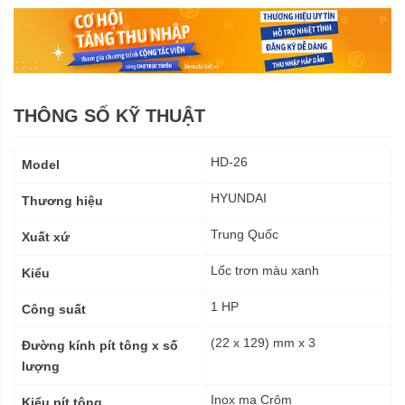
THÔNG SỐ KỸ THUẬT
Thông
HD-26
Model
số
kỹ
HYUNDAI
Thương hiệu
thuật
Trung Quốc
Xuất xứ
Lốc trơn màu xanh
Kiểu
1 HP
Công suất
(22 x 129) mm x 3
Đường kính pít tông x số
lượng
Inox mạ Crôm
Kiểu pít tông