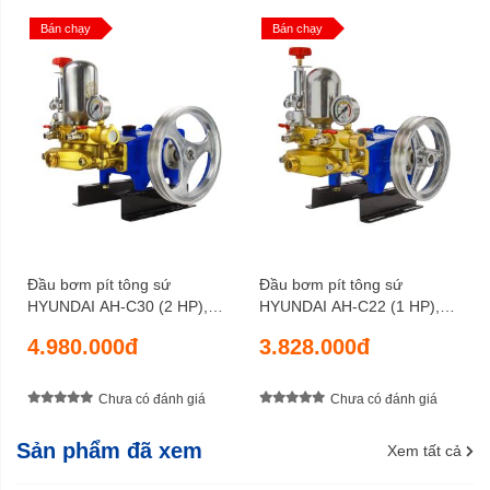
Bán chạy
Bán chạy
Đầu bơm pít tông sứ
Đầu bơm pít tông sứ
HYUNDAI AH-C30 (2 HP),
HYUNDAI AH-C22 (1 HP),
lưu lượng 34 lít/phút, áp lực
lưu lượng 18 lít/phút, áp lực
4.980.000đ
3.828.000đ
nén 35 kgf/cm2
nén 30 kgf/cm2
Chưa có đánh giá
Chưa có đánh giá
Sản phẩm đã xem
Xem tất cả