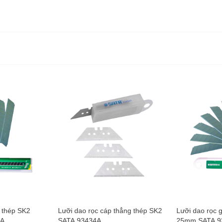
 thép SK2
Lưỡi dao rọc cáp thẳng thép SK2
Lưỡi dao rọc 
3A
SATA 93434A
25mm SATA 9