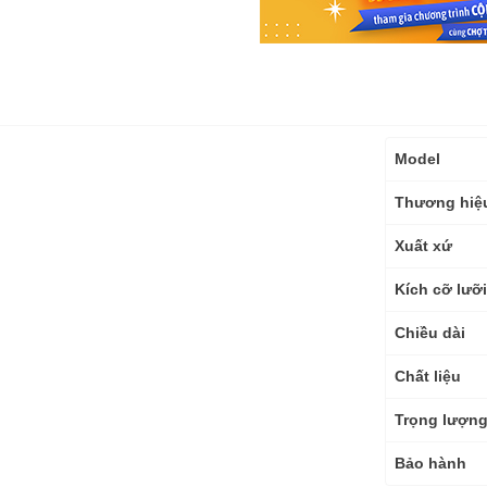
Thông
Model
số
kỹ
Thương hiệ
thuật
Xuất xứ
Kích cỡ lưỡ
Chiều dài
Chất liệu
Trọng lượn
Bảo hành