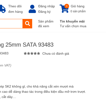
Theo dõi
Đăng nhập
Giỏ hàng
0
đơn hàng
Đăng ký
0 sản phẩm
Sản phẩm
Tin khuyến mãi
đã xem
Tư vấn chọn mua
ụng 25mm SATA 93483
93483
Chưa có đánh giá
ồm VAT)
hép SK2 không gỉ, cho khả năng cắt xén mượt mà
cao dễ dàng thao tác trong điều kiện dầu mỡ trơn trượt.
cắt dây....