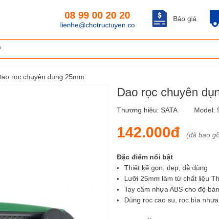
08 99 00 20 20
Báo giá
lienhe@chotructuyen.co
Dao rọc chuyên dụng 25mm
Dao rọc chuyên d
Thương hiệu:
SATA
Model:
142.000đ
(đã bao g
Đặc điểm nổi bật
Thiết kế gọn, đẹp, dễ dùng
Lưỡi 25mm làm từ chất liệu T
Tay cầm nhựa ABS cho độ bám 
Dùng rọc cao su, rọc bìa nhựa, 