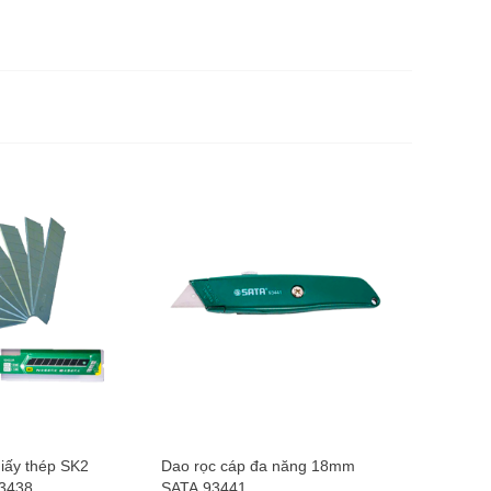
Dao rọc 
SATA 93
140.0
giấy thép SK2
Dao rọc cáp đa năng 18mm
3438
SATA 93441