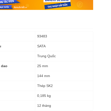
93483
SATA
u
Trung Quốc
25 mm
i dao
144 mm
Thép SK2
0,185 kg
g
12 tháng