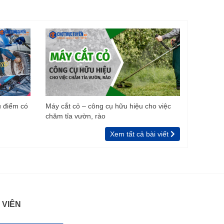
u điểm có
Máy cắt cỏ – công cụ hữu hiệu cho việc
chăm tỉa vườn, rào
Xem tất cả bài viết
 VIÊN