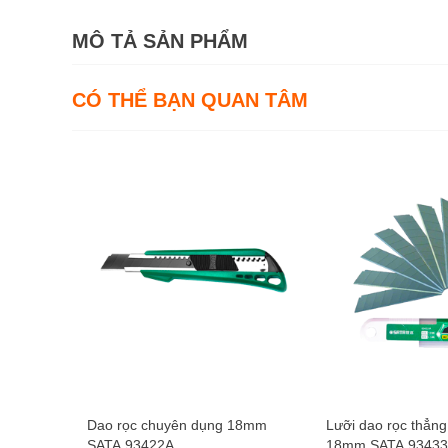
MÔ TẢ SẢN PHẨM
CÓ THỂ BẠN QUAN TÂM
Dao rọc chuyên dụng 18mm
Lưỡi dao rọc thẳng
SATA 93422A
18mm SATA 9343