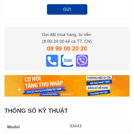
GỬI
Gọi đặt mua hàng, tư vấn:
(8:00-20:00 kể cả T7, CN)
08 99 00 20 20
THÔNG SỐ KỸ THUẬT
Thông
93443
Model
số