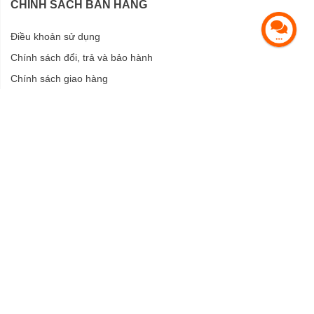
CHÍNH SÁCH BÁN HÀNG
Điều khoản sử dụng
Chính sách đổi, trả và bảo hành
Chính sách giao hàng
Chính sách bảo mật
HỖ TRỢ KHÁCH HÀNG
Hướng dẫn mua hàng
Hướng dẫn thanh toán
CỘNG TÁC VIÊN
Đăng ký Cộng Tác Viên
Đăng nhập Cộng tác viên