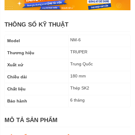
THÔNG SỐ KỸ THUẬT
Thông
NM-6
Model
số
kỹ
TRUPER
Thương hiệu
thuật
Trung Quốc
Xuất xứ
180 mm
Chiều dài
Thép SK2
Chất liệu
6 tháng
Bảo hành
MÔ TẢ SẢN PHẨM