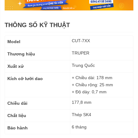
THÔNG SỐ KỸ THUẬT
Thông
CUT-7XX
Model
số
kỹ
TRUPER
Thương hiệu
thuật
Trung Quốc
Xuất xứ
+ Chiều dài: 178 mm
Kích cỡ lưỡi dao
+ Chiều rộng: 25 mm
+ Độ dày: 0,7 mm
177,8 mm
Chiều dài
Thép SK4
Chất liệu
6 tháng
Bảo hành