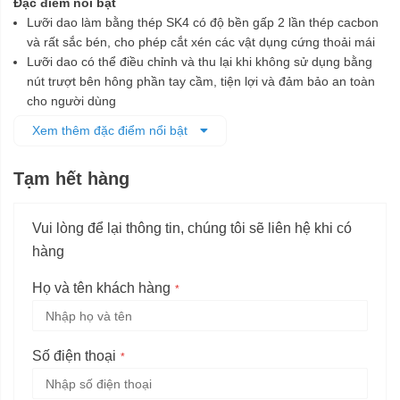
Đặc điểm nổi bật
Lưỡi dao làm bằng thép SK4 có độ bền gấp 2 lần thép cacbon
và rất sắc bén, cho phép cắt xén các vật dụng cứng thoải mái
Lưỡi dao có thể điều chỉnh và thu lại khi không sử dụng bằng
nút trượt bên hông phần tay cầm, tiện lợi và đảm bảo an toàn
cho người dùng
Cán thép không gỉ bọc 2 đường nhựa mềm cho cảm giác chắc
Xem thêm đặc điểm nổi bật
chắn cả khi làm việc trong điều kiện trơn trượt
Có khả năng chịu lực, chịu nhiệt cao, tăng tuổi thọ sản phẩm và
Tạm hết hàng
hiệu suất công việc
Chuyên dùng để dọc cáp và các loại vật liệu cứng với chiều
rộng lưỡi 25 mm
Vui lòng để lại thông tin, chúng tôi sẽ liên hệ khi có
hàng
Họ và tên khách hàng
Số điện thoại