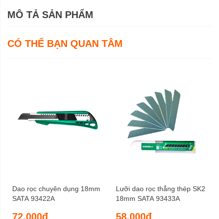
MÔ TẢ SẢN PHẨM
CÓ THỂ BẠN QUAN TÂM
Dao rọc chuyên dụng 18mm
Lưỡi dao rọc thẳng thép SK2
SATA 93422A
18mm SATA 93433A
72.000đ
58.000đ