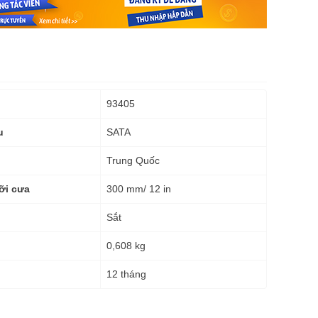
93405
SATA
u
Trung Quốc
300 mm/ 12 in
ỡi cưa
Sắt
0,608 kg
g
12 tháng