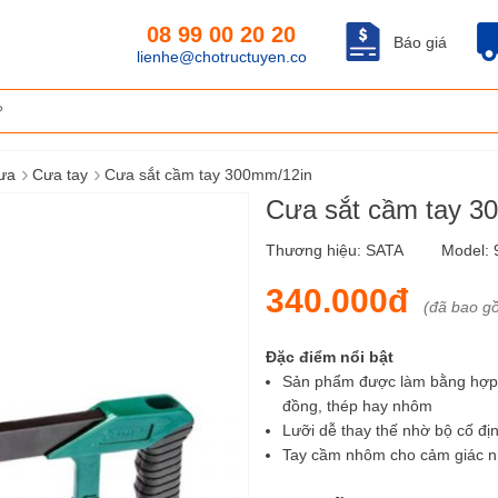
08 99 00 20 20
Báo giá
lienhe@chotructuyen.co
›
›
cưa
Cưa tay
Cưa sắt cầm tay 300mm/12in
Cưa sắt cầm tay 3
Thương hiệu:
SATA
Model:
340.000đ
(đã bao g
Đặc điểm nổi bật
Sản phẩm được làm bằng hợp
đồng, thép hay nhôm
Lưỡi dễ thay thế nhờ bộ cố địn
Tay cầm nhôm cho cảm giác nhẹ