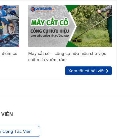
u điểm có
Máy cắt cỏ – công cụ hữu hiệu cho việc
chăm tỉa vườn, rào
Xem tất cả bài viết
 VIÊN
ý Cộng Tác Viên