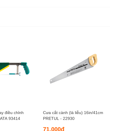
Cưa cắt c
PRETUL -
75.00
ay điều chỉnh
Cưa cắt cành (lá liễu) 16in/41cm
ATA 93414
PRETUL - 22930
71.000đ