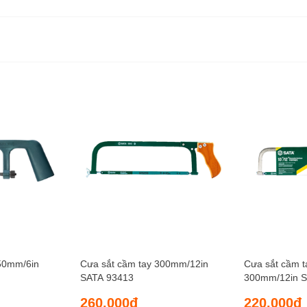
50mm/6in
Cưa sắt cầm tay 300mm/12in
Cưa sắt cầm t
SATA 93413
300mm/12in S
260.000đ
220.000đ