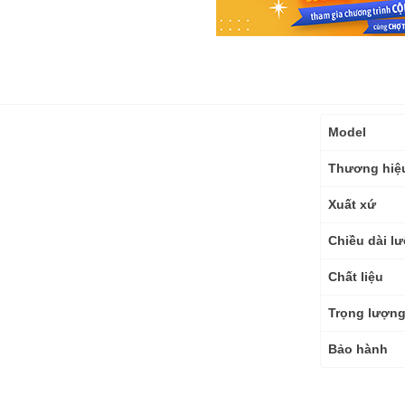
Thông
Model
số
kỹ
Thương hiệ
thuật
Xuất xứ
Chiều dài lư
Chất liệu
Trọng lượn
Bảo hành