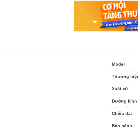
Thông
Model
số
kỹ
Thương hiệ
thuật
Xuất xứ
Đường kính
Chiều dài
Bảo hành