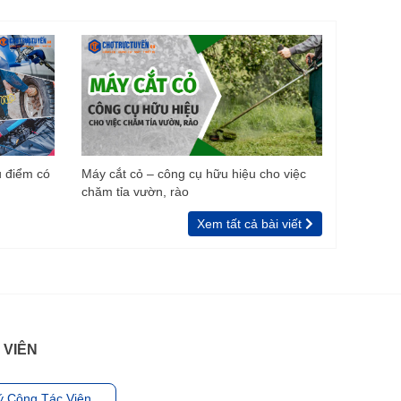
u điểm có
Máy cắt cỏ – công cụ hữu hiệu cho việc
chăm tỉa vườn, rào
Xem tất cả bài viết
 VIÊN
ý Cộng Tác Viên