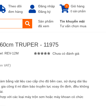
Theo dõi
Đăng nhập
Giỏ hàng
0
đơn hàng
Đăng ký
0 sản phẩm
Sản phẩm
Tin khuyến mãi
đã xem
Tư vấn chọn mua
x 60cm TRUPER - 11975
el:
REV-12M
Chưa có đánh giá
ồm VAT)
m bằng vật liệu cao cấp cho độ bền cao, sử dụng dài lâu
 gia công tỉ mỉ đảm bảo truyền lực xoay ổn định, đều không
ài.
 hợp với các loại máy trộn sơn hoặc máy khoan có chức