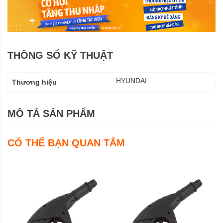
THÔNG SỐ KỸ THUẬT
Thông
HYUNDAI
Thương hiệu
số
kỹ
thuật
MÔ TẢ SẢN PHẨM
CÓ THỂ BẠN QUAN TÂM