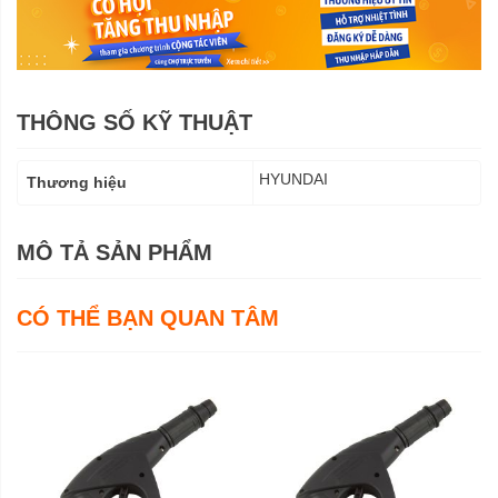
THÔNG SỐ KỸ THUẬT
Thông
HYUNDAI
Thương hiệu
số
kỹ
thuật
MÔ TẢ SẢN PHẨM
CÓ THỂ BẠN QUAN TÂM