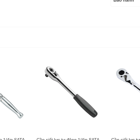
Bảo hành
ng 1/4in SATA
Cần siết lực tự động 1/4in SATA
Cần siết lực t