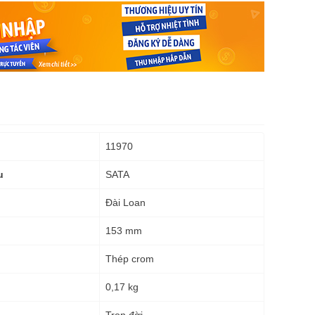
11970
SATA
u
Đài Loan
153 mm
Thép crom
0,17 kg
g
Trọn đời