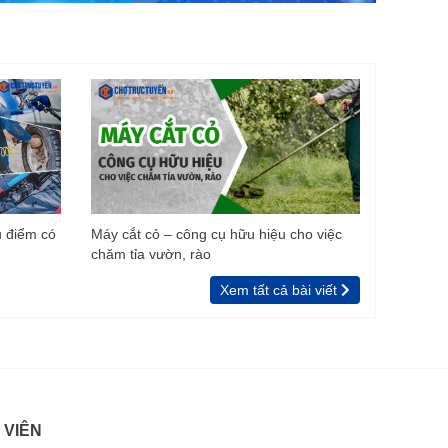
u điểm có
Máy cắt cỏ – công cụ hữu hiệu cho việc
chăm tỉa vườn, rào
Xem tất cả bài viết
 VIÊN