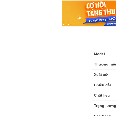
Thông
Model
số
kỹ
Thương hiệ
thuật
Xuất xứ
Chiều dài
Chất liệu
Trọng lượn