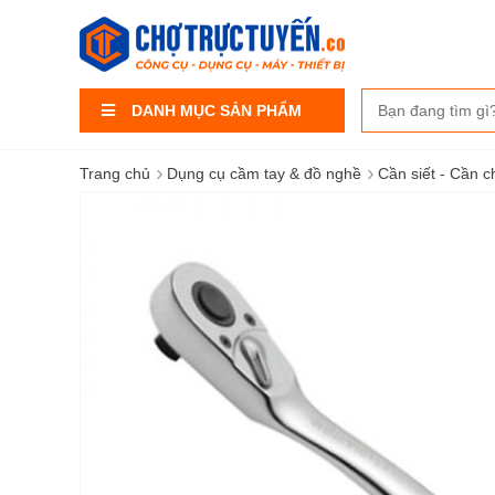
DANH MỤC SẢN PHẨM
›
›
Trang chủ
Dụng cụ cầm tay & đồ nghề
Cần siết - Cần c