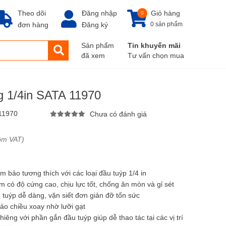
Theo dõi
Đăng nhập
Giỏ hàng
0
đơn hàng
Đăng ký
0 sản phẩm
Sản phẩm
Tin khuyến mãi
đã xem
Tư vấn chọn mua
ng 1/4in SATA 11970
11970
Chưa có đánh giá
ồm VAT)
ảm bảo tương thích với các loại đầu tuýp 1/4 in
m có độ cứng cao, chịu lực tốt, chống ăn mòn và gỉ sét
 tuýp dễ dàng, vặn siết đơn giản đỡ tốn sức
ảo chiều xoay nhờ lưỡi gạt
iêng với phần gắn đầu tuýp giúp dễ thao tác tại các vị trí