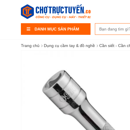
DANH MỤC SẢN PHẨM
›
›
Trang chủ
Dụng cụ cầm tay & đồ nghề
Cần siết - Cần c