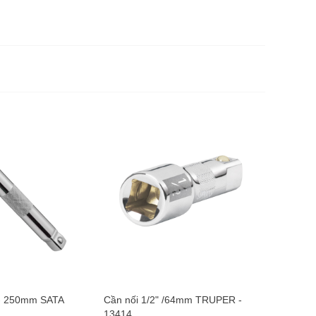
Cần siêt
- 13913
145.0
 - 250mm SATA
Cần nối 1/2" /64mm TRUPER -
13414