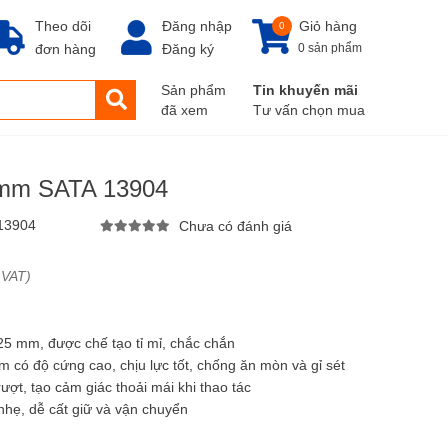
Theo dõi
Đăng nhập
Giỏ hàng
0
đơn hàng
Đăng ký
0 sản phẩm
Sản phẩm
Tin khuyến mãi
đã xem
Tư vấn chọn mua
25mm SATA 13904
13904
Chưa có đánh giá
 VAT)
125 mm, được chế tạo tỉ mỉ, chắc chắn
m có độ cứng cao, chịu lực tốt, chống ăn mòn và gỉ sét
ợt, tạo cảm giác thoải mái khi thao tác
nhẹ, dễ cất giữ và vận chuyển