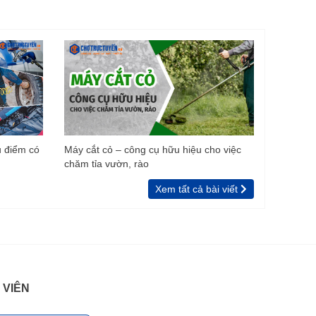
u điểm có
Máy cắt cỏ – công cụ hữu hiệu cho việc
chăm tỉa vườn, rào
Xem tất cả bài viết
 VIÊN