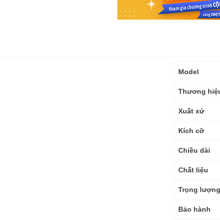
Thông
Model
số
kỹ
Thương hiệ
thuật
Xuất xứ
Kích cỡ
Chiều dài
Chất liệu
Trọng lượn
Bảo hành