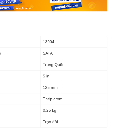
13904
SATA
u
Trung Quốc
5 in
125 mm
Thép crom
0,25 kg
g
Trọn đời