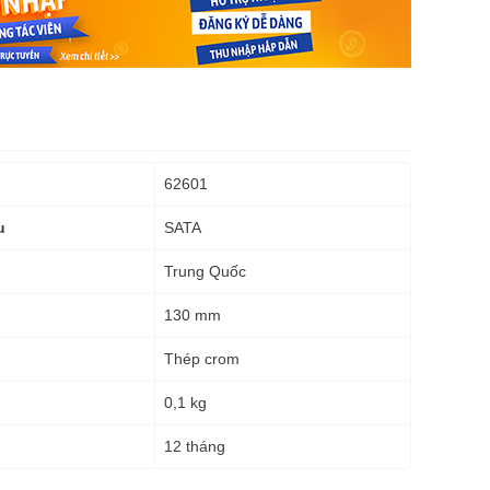
62601
SATA
u
Trung Quốc
130 mm
Thép crom
0,1 kg
g
12 tháng