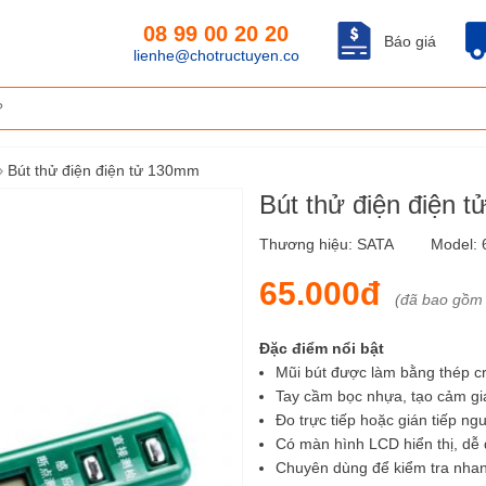
08 99 00 20 20
Báo giá
lienhe@chotructuyen.co
›
Bút thử điện điện tử 130mm
Bút thử điện điện
Thương hiệu:
SATA
Model:
65.000đ
(đã bao gồm
Đặc điểm nổi bật
Mũi bút được làm bằng thép c
Tay cầm bọc nhựa, tạo cảm giá
Đo trực tiếp hoặc gián tiếp n
Có màn hình LCD hiển thị, dễ
Chuyên dùng để kiểm tra nhanh