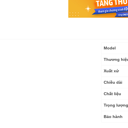
Thông
Model
số
kỹ
Thương hiệ
thuật
Xuất xứ
Chiều dài
Chất liệu
Trọng lượn
Bảo hành