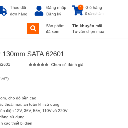
Theo dõi
Đăng nhập
Giỏ hàng
0
đơn hàng
Đăng ký
0 sản phẩm
Sản phẩm
Tin khuyến mãi
đã xem
Tư vấn chọn mua
 tử 130mm SATA 62601
62601
Chưa có đánh giá
 VAT)
rom, cho độ bền cao
c thoải mái, an toàn khi sử dụng
guồn điện 12V, 36V, 55V, 110V và 220V
 dàng sử dụng
 các thiết bị điện