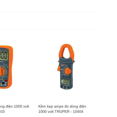
Bút thử 
TRUPER 
17.00
ng điện 1000 volt
Kềm kẹp ampe đo dòng điện
403
1000 volt TRUPER - 10404