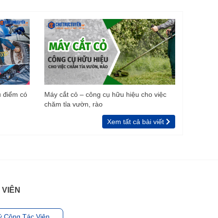
u điểm có
Máy cắt cỏ – công cụ hữu hiệu cho việc
chăm tỉa vườn, rào
Xem tất cả bài viết
 VIÊN
ý Cộng Tác Viên