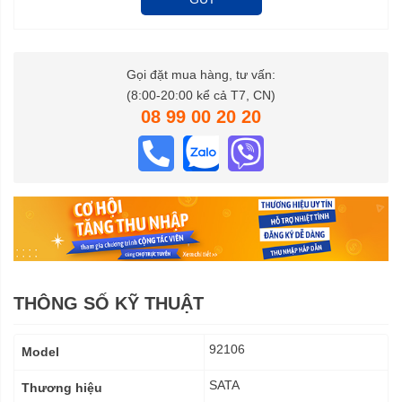
Gọi đặt mua hàng, tư vấn:
(8:00-20:00 kể cả T7, CN)
08 99 00 20 20
THÔNG SỐ KỸ THUẬT
Thông
92106
Model
số
kỹ
SATA
Thương hiệu