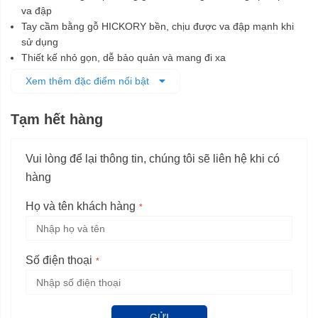
va đập
Tay cầm bằng gỗ HICKORY bền, chịu được va đập mạnh khi
sử dụng
Thiết kế nhỏ gọn, dễ bảo quản và mang đi xa
Thân búa có độ ma sát cao, giúp chống trượt, cầm chắc chắn
Xem thêm đặc điểm nổi bật
Chuyên dùng để gò các bề mặt gỗ, đá, kim loại,...
Sản phẩm được bảo hành 01 năm (Đầu búa không được bảo
Tạm hết hàng
hành)
Vui lòng để lại thông tin, chúng tôi sẽ liên hệ khi có
hàng
Họ và tên khách hàng
Số điện thoại
GỬI