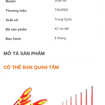
JDM-58
Model
số
kỹ
TRUPER
Thương hiệu
thuật
Trung Quốc
Xuất xứ
42 chi tiết
Bộ sản phẩm
6 tháng
Bảo hành
MÔ TẢ SẢN PHẨM
CÓ THỂ BẠN QUAN TÂM