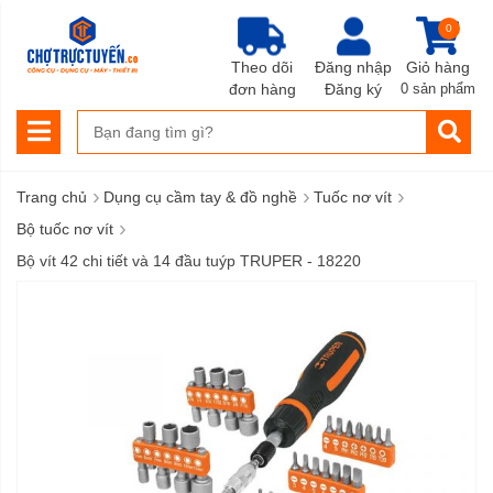
0
Theo dõi
Đăng nhập
Giỏ hàng
đơn hàng
Đăng ký
0 sản phẩm
›
›
›
Trang chủ
Dụng cụ cầm tay & đồ nghề
Tuốc nơ vít
›
Bộ tuốc nơ vít
Bộ vít 42 chi tiết và 14 đầu tuýp TRUPER - 18220