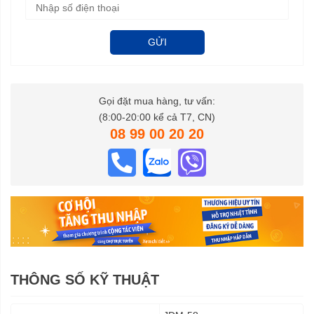
GỬI
Gọi đặt mua hàng, tư vấn:
(8:00-20:00 kể cả T7, CN)
08 99 00 20 20
THÔNG SỐ KỸ THUẬT
Thông