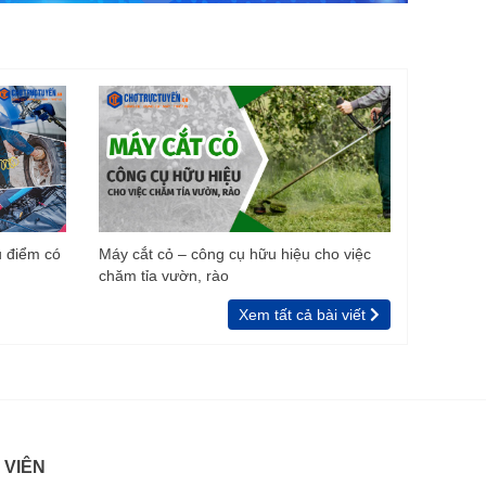
u điểm có
Máy cắt cỏ – công cụ hữu hiệu cho việc
chăm tỉa vườn, rào
Xem tất cả bài viết
 VIÊN