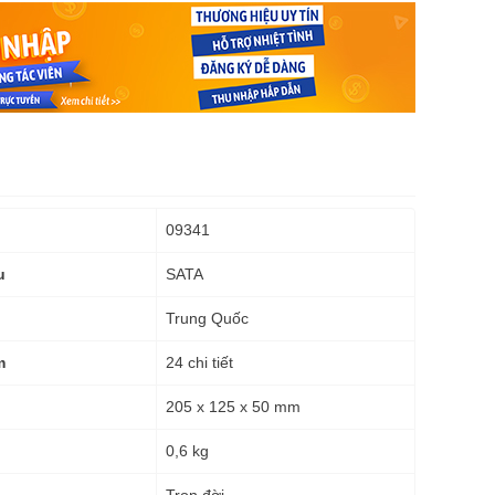
09341
SATA
u
Trung Quốc
24 chi tiết
m
205 x 125 x 50 mm
0,6 kg
g
Trọn đời