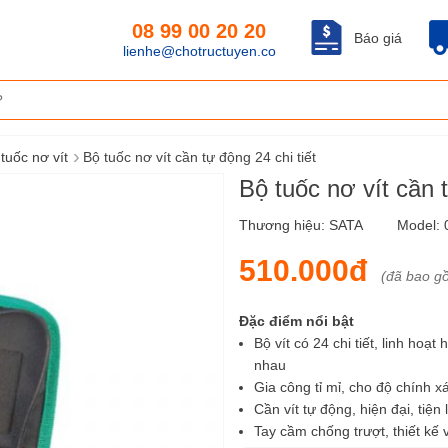
08 99 00 20 20
Báo giá
lienhe@chotructuyen.co
›
tuốc nơ vít
Bộ tuốc nơ vít cần tự động 24 chi tiết
Bộ tuốc nơ vít cần
Thương hiệu:
SATA
Model:
510.000đ
(đã bao g
Đặc điểm nổi bật
Bộ vít có 24 chi tiết, linh hoa
nhau
Gia công tỉ mỉ, cho độ chính x
Cần vít tự động, hiện đại, tiện 
Tay cầm chống trượt, thiết kế 