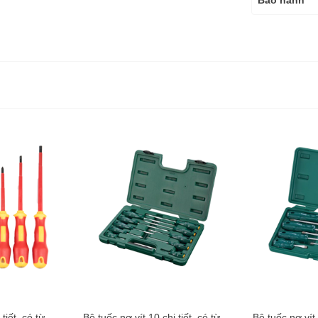
Bảo hành
tiết, có từ
Bộ tuốc nơ vít 10 chi tiết, có từ
Bộ tuốc nơ vít 