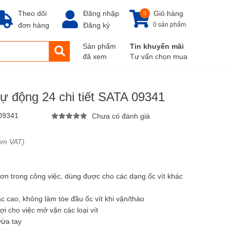
Theo dõi
Đăng nhập
Giỏ hàng
0
đơn hàng
Đăng ký
0 sản phẩm
Sản phẩm
Tin khuyến mãi
đã xem
Tư vấn chọn mua
 tự động 24 chi tiết SATA 09341
09341
Chưa có đánh giá
ồm VAT)
̣t hơn trong công việc, dùng được cho các dạng ốc vít khác
ác cao, không làm tòe đầu ốc vít khi vặn/tháo
lợi cho việc mở vặn các loại vít
vừa tay