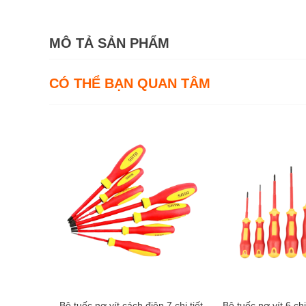
MÔ TẢ SẢN PHẨM
CÓ THỂ BẠN QUAN TÂM
Bộ tuốc nơ vít cách điện 7 chi tiết,
Bộ tuốc nơ vít 6 chi 