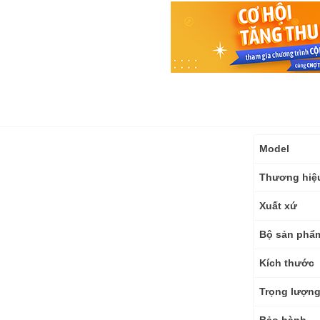
Thông
Model
số
kỹ
Thương hiệ
thuật
Xuất xứ
Bộ sản phẩ
Kích thước
Trọng lượn