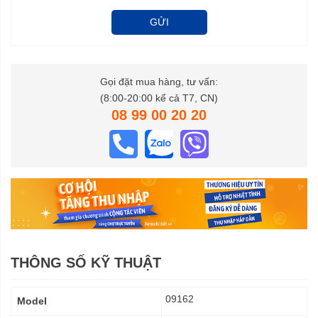
GỬI
Gọi đặt mua hàng, tư vấn:
(8:00-20:00 kể cả T7, CN)
08 99 00 20 20
THÔNG SỐ KỸ THUẬT
Thông
09162
Model
số