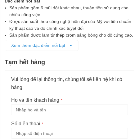
Đặc điểm nổi bật
Sản phẩm gồm 6 mũi đột khác nhau, thuận tiện sử dụng cho
nhiều công việc
Được sản xuất theo công nghệ hiện đại của Mỹ với tiêu chuẩn
kỹ thuật cao và độ chính xác tuyệt đối
Sản phẩm được làm từ thép crom sáng bóng cho độ cứng cao,
ít bị hư hỏng
Xem thêm đặc điểm nổi bật
Có khả năng chống oxy hóa, đáp ứng các điều kiện làm việc
khắc nghiệt
Tạm hết hàng
6 chi tiết thiết kế nhỏ gọn, được đựng trong hộp nhựa, tiện bảo
quản và vận chuyển
Vui lòng để lại thông tin, chúng tôi sẽ liên hệ khi có
hàng
Họ và tên khách hàng
Số điện thoại