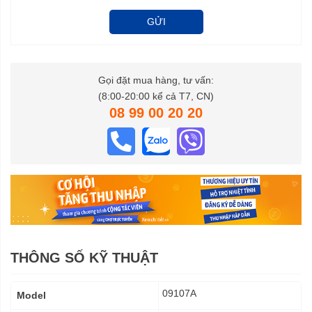
GỬI
Gọi đặt mua hàng, tư vấn:
(8:00-20:00 kể cả T7, CN)
08 99 00 20 20
THÔNG SỐ KỸ THUẬT
Thông
09107A
Model
số