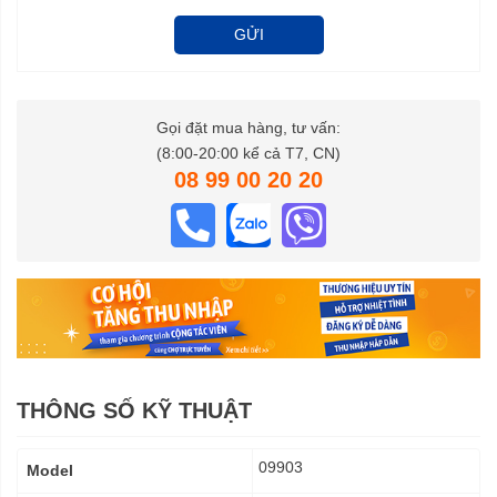
GỬI
Gọi đặt mua hàng, tư vấn:
(8:00-20:00 kể cả T7, CN)
08 99 00 20 20
THÔNG SỐ KỸ THUẬT
Thông
09903
Model
số