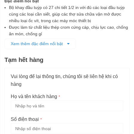
Đặc điểm nổi bật
Bộ khay đầu tuýp có 27 chi tiết 1/2 in với đủ các loại đầu tuýp
cùng các loại cần siết, giúp các thợ sửa chữa vặn mở được
nhiều loại ốc vít, trong các máy móc thiết bị
Được làm từ chất liệu thép crom cứng cáp, chịu lực cao, chống
ăn mòn, chống gỉ
Các đầu tuýp được chế tạo tỉ mỉ, đảm bảo tương thích và vặn
Xem thêm đặc điểm nổi bật
mở các ốc vít cùng kích cỡ dễ dàng, nhanh chóng mà không
làm biến dạng ốc vít
Tạm hết hàng
Bộ sản phẩm được đựng trong hộp nhựa có thiết kế ngăn chứa
từng chi tiết riêng, giúp dễ dàng bảo quản và di chuyển
Vui lòng để lại thông tin, chúng tôi sẽ liên hệ khi có
hàng
Họ và tên khách hàng
Số điện thoại