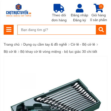
0
Theo dõi
Đăng nhập
Giỏ hàng
đơn hàng
Đăng ký
0 sản phẩm
›
›
›
Trang chủ
Dụng cụ cầm tay & đồ nghề
Cờ lê - Bộ cờ lê
›
Bộ cờ lê
Bộ khay cờ lê vòng miệng - bộ lục giác 30 chi tiết