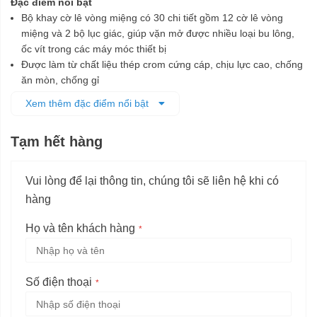
Đặc điểm nổi bật
Bộ khay cờ lê vòng miệng có 30 chi tiết gồm 12 cờ lê vòng
miệng và 2 bộ lục giác, giúp vặn mở được nhiều loại bu lông,
ốc vít trong các máy móc thiết bị
Được làm từ chất liệu thép crom cứng cáp, chịu lực cao, chống
ăn mòn, chống gỉ
Đầu vòng và đầu miệng được chế tạo tỉ mỉ theo đúng tiêu
Xem thêm đặc điểm nổi bật
chuẩn kỹ thuật, đảm bảo cố định các chi tiết bu lông dễ dàng,
nhanh chóng mà không làm biến dạng bu lông khi vặn
Tạm hết hàng
Bộ sản phẩm được đựng trong hộp nhựa có vị trí đặt riêng cho
từng cờ lê, giúp bảo quản và vận chuyển dễ dàng
Vui lòng để lại thông tin, chúng tôi sẽ liên hệ khi có
hàng
Họ và tên khách hàng
Số điện thoại