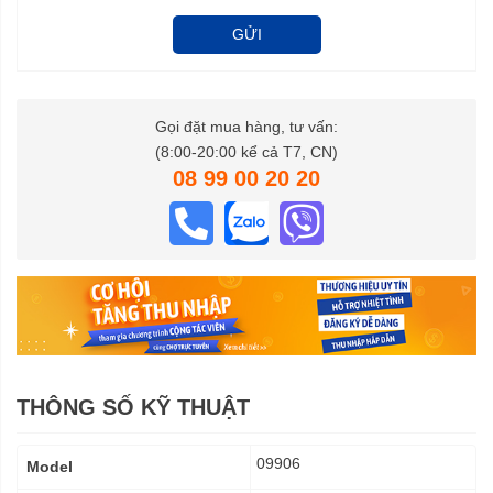
GỬI
Gọi đặt mua hàng, tư vấn:
(8:00-20:00 kể cả T7, CN)
08 99 00 20 20
THÔNG SỐ KỸ THUẬT
Thông
09906
Model
số