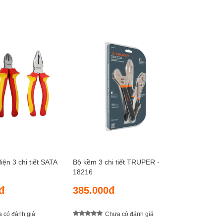
Bộ kềm 3 
20016
155.0
ện 3 chi tiết SATA
Bộ kềm 3 chi tiết TRUPER -
18216
đ
385.000đ
 có đánh giá
Chưa có đánh giá