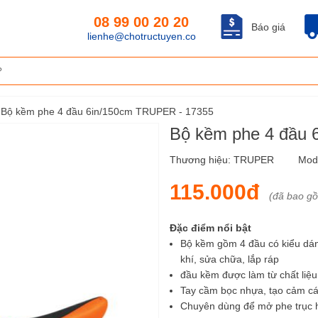
08 99 00 20 20
Báo giá
lienhe@chotructuyen.co
Bộ kềm phe 4 đầu 6in/150cm TRUPER - 17355
Bộ kềm phe 4 đầu 
Thương hiệu:
TRUPER
Mod
115.000đ
(đã bao g
Đặc điểm nổi bật
Bộ kềm gồm 4 đầu có kiểu dán
khí, sửa chữa, lắp ráp
đầu kềm được làm từ chất liệ
Tay cầm bọc nhựa, tạo cảm cá
Chuyên dùng để mở phe trục h