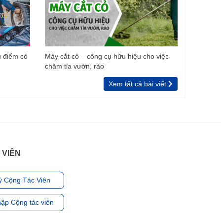
u điểm có
Máy cắt cỏ – công cụ hữu hiệu cho việc
chăm tỉa vườn, rào
Xem tất cả bài viết
 VIÊN
ý Cộng Tác Viên
ập Cộng tác viên