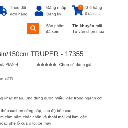
Theo dõi
Đăng nhập
Giỏ hàng
0
đơn hàng
Đăng ký
0 sản phẩm
Sản phẩm
Tin khuyến mãi
đã xem
Tư vấn chọn mua
6in/150cm TRUPER - 17355
el:
PIAN-4
Chưa có đánh giá
ồm VAT)
g khác nhau, ứng dụng được nhiều việc trong ngành cơ
u thép cacbon cứng cáp, cho độ bền cao
m cầm nắm chắc chắn và thoải mái khi làm việc
oặc phe lỗ của ô tô, xe máy