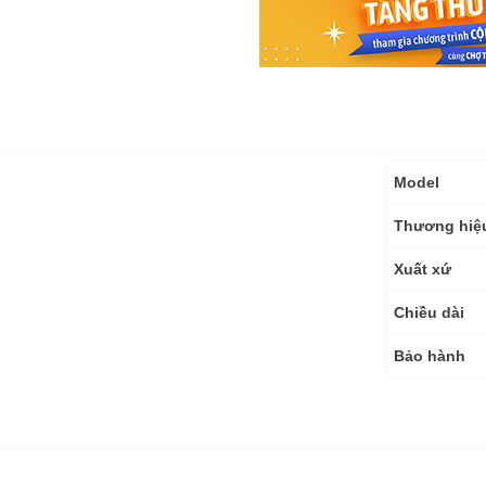
Thông
Model
số
kỹ
Thương hiệ
thuật
Xuất xứ
Chiều dài
Bảo hành