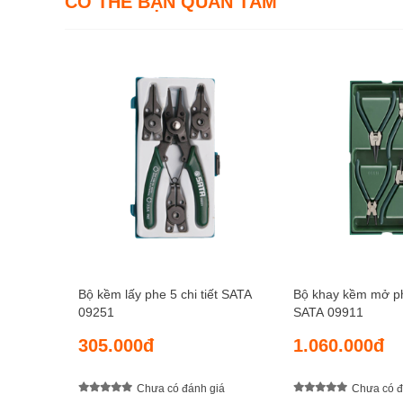
CÓ THỂ BẠN QUAN TÂM
Bộ kềm lấy phe 5 chi tiết SATA
Bộ khay kềm mở phe
09251
SATA 09911
305.000đ
1.060.000đ
Chưa có đánh giá
Chưa có đ