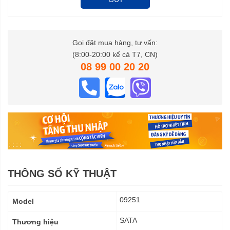
Gọi đặt mua hàng, tư vấn:
(8:00-20:00 kể cả T7, CN)
08 99 00 20 20
THÔNG SỐ KỸ THUẬT
Thông
09251
Model
số
kỹ
SATA
Thương hiệu