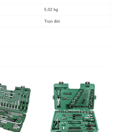
5,02 kg
g
Trọn đời
Bộ dụng 
nghiệp 53
4.850.