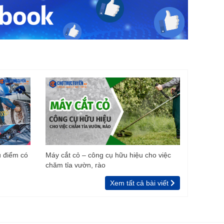
u điểm có
Máy cắt cỏ – công cụ hữu hiệu cho việc
chăm tỉa vườn, rào
Xem tất cả bài viết