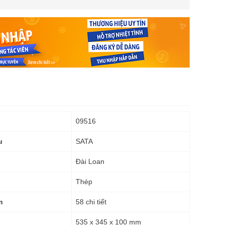
09516
SATA
u
Đài Loan
Thép
58 chi tiết
m
535 x 345 x 100 mm