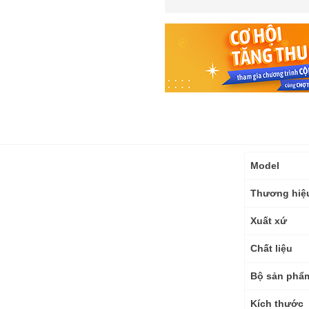
Thông
Model
số
kỹ
Thương hiệ
thuật
Xuất xứ
Chất liệu
Bộ sản phẩ
Kích thước