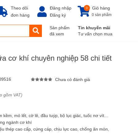
Theo dõi
Đăng nhập
Giỏ hàng
0
đơn hàng
Đăng ký
0 sản phẩm
Sản phẩm
Tin khuyến mãi
đã xem
Tư vấn chọn mua
 cơ khí chuyên nghiệp 58 chi tiết
09516
Chưa có đánh giá
ao gồm VAT)
kềm, mỏ lết, cờ lê, đầu tuýp, bộ lục giác, tuốc nơ vít...
ng ngành cơ khí
liệu thép cao cấp, cứng cáp, chịu lực cao, chống ăn mòn,