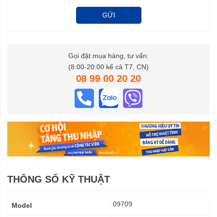
GỬI
Gọi đặt mua hàng, tư vấn:
(8:00-20:00 kể cả T7, CN)
08 99 00 20 20
THÔNG SỐ KỸ THUẬT
Thông
09709
Model
số