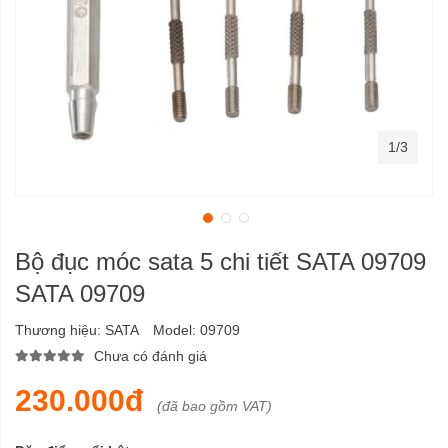
1/3
Bộ đục móc sata 5 chi tiết SATA 09709
SATA 09709
Thương hiệu:
SATA
Model:
09709
Chưa có đánh giá
230.000đ
(đã bao gồm VAT)