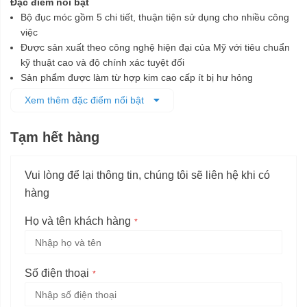
Đặc điểm nổi bật
Bộ đục móc gồm 5 chi tiết, thuận tiện sử dụng cho nhiều công
việc
Được sản xuất theo công nghệ hiện đại của Mỹ với tiêu chuẩn
kỹ thuật cao và độ chính xác tuyệt đối
Sản phẩm được làm từ hợp kim cao cấp ít bị hư hỏng
Có khả năng chống oxy hóa, đáp ứng các điều kiện làm việc
Xem thêm đặc điểm nổi bật
khắc nghiệt
Đầu mũi đục được thiết kế dạng móc, thích hợp sử dụng cho
Tạm hết hàng
các vị trí đục khó
Vui lòng để lại thông tin, chúng tôi sẽ liên hệ khi có
hàng
Họ và tên khách hàng
Số điện thoại