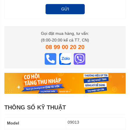
GỬI
Gọi đặt mua hàng, tư vấn:
(8:00-20:00 kể cả T7, CN)
08 99 00 20 20
THÔNG SỐ KỸ THUẬT
Thông
09013
Model
số