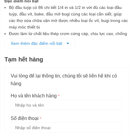
Đặc điểm nổi bật
Bộ đầu tuýp có 86 chi tiết 1/4 in và 1/2 in với đủ các loại đầu
tuýp, đầu vít, bake, đầu mở bugi cùng các loại cần siết, giúp
các thợ sửa chữa vặn mở được nhiều loại ốc vít, bugi trong các
máy móc thiết bị
Được làm từ chất liệu thép crom cứng cáp, chịu lực cao, chống
ăn mòn, chống gỉ
Xem thêm đặc điểm nổi bật
Các đầu tuýp được chế tạo tỉ mỉ, đảm bảo tương thích và vặn
mở các ốc vít cùng kích cỡ dễ dàng, nhanh chóng mà không
Tạm hết hàng
làm biến dạng ốc vít
Bộ sản phẩm được đựng trong hộp nhựa có thiết kế ngăn chứa
từng chi tiết riêng, giúp dễ dàng bảo quản và di chuyển
Vui lòng để lại thông tin, chúng tôi sẽ liên hệ khi có
hàng
Họ và tên khách hàng
Số điện thoại