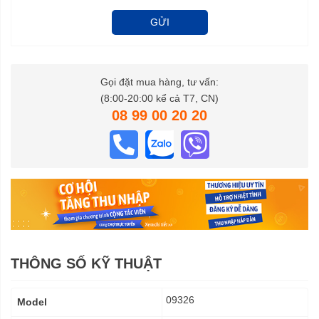
GỬI
Gọi đặt mua hàng, tư vấn:
(8:00-20:00 kể cả T7, CN)
08 99 00 20 20
THÔNG SỐ KỸ THUẬT
Thông
09326
Model
số