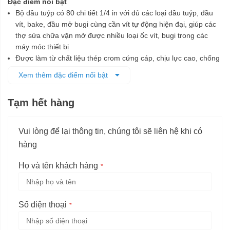
Đặc điểm nổi bật
Bộ đầu tuýp có 80 chi tiết 1/4 in với đủ các loại đầu tuýp, đầu
vít, bake, đầu mở bugi cùng cần vít tự động hiện đại, giúp các
thợ sửa chữa vặn mở được nhiều loại ốc vít, bugi trong các
máy móc thiết bị
Được làm từ chất liệu thép crom cứng cáp, chịu lực cao, chống
ăn mòn, chống gỉ
Xem thêm đặc điểm nổi bật
Các đầu tuýp được chế tạo tỉ mỉ, đảm bảo tương thích và vặn
mở các ốc vít cùng kích cỡ dễ dàng, nhanh chóng mà không
Tạm hết hàng
làm biến dạng ốc vít
Bộ sản phẩm được đựng trong hộp nhựa có thiết kế ngăn chứa
từng chi tiết riêng, giúp dễ dàng bảo quản và di chuyển
Vui lòng để lại thông tin, chúng tôi sẽ liên hệ khi có
hàng
Họ và tên khách hàng
Số điện thoại