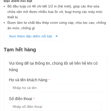
Đặc điểm nổi bật
Bộ đầu tuýp có 46 chi tiết 1/2 in (hệ mét), giúp các thợ sửa
chữa vặn mở được nhiều loại ốc vít, bugi trong các máy móc
thiết bị
Được làm từ chất liệu thép crom cứng cáp, chịu lực cao, chống
ăn mòn, chống gỉ
Các đầu tuýp được chế tạo tỉ mỉ, đảm bảo tương thích và vặn
Xem thêm đặc điểm nổi bật
mở các ốc vít cùng kích cỡ dễ dàng, nhanh chóng mà không
làm biến dạng ốc vít
Tạm hết hàng
Bộ sản phẩm được đựng trong hộp nhựa có thiết kế ngăn chứa
từng chi tiết riêng, giúp dễ dàng bảo quản và di chuyển
Vui lòng để lại thông tin, chúng tôi sẽ liên hệ khi có
hàng
Họ và tên khách hàng
Số điện thoại