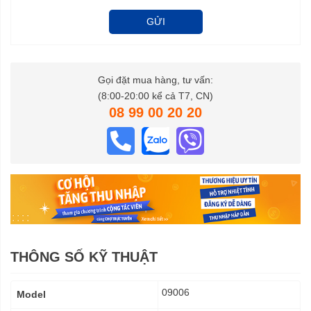
GỬI
Gọi đặt mua hàng, tư vấn:
(8:00-20:00 kể cả T7, CN)
08 99 00 20 20
THÔNG SỐ KỸ THUẬT
Thông
09006
Model
số