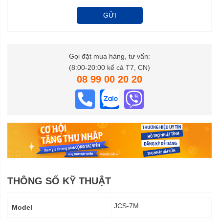
GỬI
Gọi đặt mua hàng, tư vấn:
(8:00-20:00 kể cả T7, CN)
08 99 00 20 20
THÔNG SỐ KỸ THUẬT
Thông
JCS-7M
Model
số