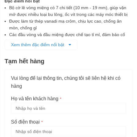
Đặc điểm nổi bật
Bộ cờ lê vòng miệng có 7 chi tiết (10 mm - 19 mm), giúp vặn
mở được nhiều loại bu lông, ốc vít trong các máy móc thiết bị
Được làm từ thép vanadi mạ crôm, chịu lực cao, chống ăn
mòn, chống gỉ
Các đầu vòng và đầu miệng được chế tạo tỉ mỉ, đảm bảo cố
định các chi tiết bu lông dễ dàng, nhanh chóng và không làm
Xem thêm đặc điểm nổi bật
biến dạng khi vặn
Bộ sản phẩm được đặt trong khung nhựa có vị trí đặt riêng cho
Tạm hết hàng
từng cờ lê, giúp bảo quản và vận chuyển dễ dàng
Chuyên dùng để vặn chặt hoặc nới lỏng các loại bu lông, ốc vít
phù hợp
Vui lòng để lại thông tin, chúng tôi sẽ liên hệ khi có
hàng
Họ và tên khách hàng
Số điện thoại