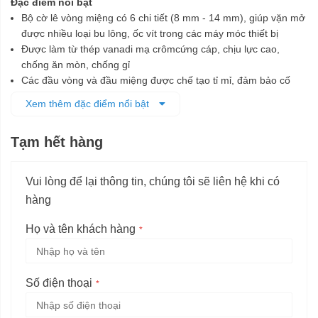
Đặc điểm nổi bật
Bộ cờ lê vòng miệng có 6 chi tiết (8 mm - 14 mm), giúp vặn mở
được nhiều loại bu lông, ốc vít trong các máy móc thiết bị
Được làm từ thép vanadi mạ crômcứng cáp, chịu lực cao,
chống ăn mòn, chống gỉ
Các đầu vòng và đầu miệng được chế tạo tỉ mỉ, đảm bảo cố
định các chi tiết bu lông dễ dàng, nhanh chóng và không làm
Xem thêm đặc điểm nổi bật
biến dạng khi vặn
Bộ sản phẩm được đặt trong khung nhựa có vị trí đặt riêng cho
Tạm hết hàng
từng cờ lê, giúp dễ bảo quản và vận chuyển
Chuyên dùng để vặn chặt hoặc nới lỏng các loại bu lông, ốc vít
phù hợp
Vui lòng để lại thông tin, chúng tôi sẽ liên hệ khi có
hàng
Họ và tên khách hàng
Số điện thoại