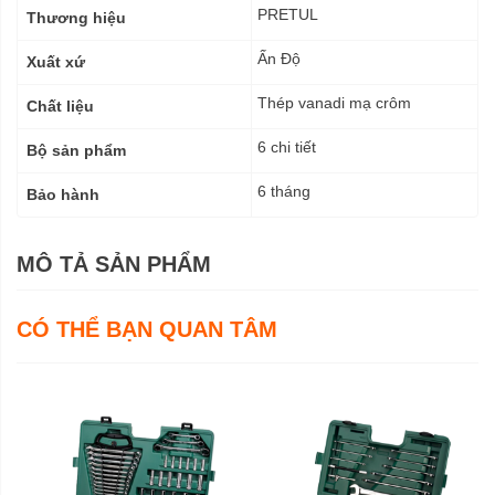
kỹ
PRETUL
Thương hiệu
thuật
Ấn Độ
Xuất xứ
Thép vanadi mạ crôm
Chất liệu
6 chi tiết
Bộ sản phẩm
6 tháng
Bảo hành
MÔ TẢ SẢN PHẨM
CÓ THỂ BẠN QUAN TÂM