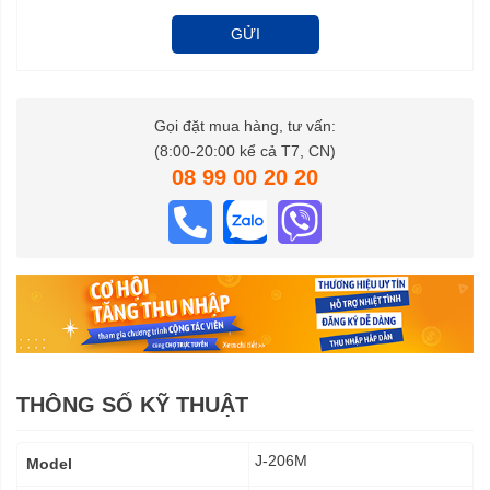
GỬI
Gọi đặt mua hàng, tư vấn:
(8:00-20:00 kể cả T7, CN)
08 99 00 20 20
THÔNG SỐ KỸ THUẬT
Thông
J-206M
Model
số