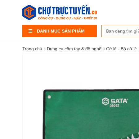
DANH MỤC SẢN PHẨM
›
›
Trang chủ
Dụng cụ cầm tay & đồ nghề
Cờ lê - Bộ cờ lê