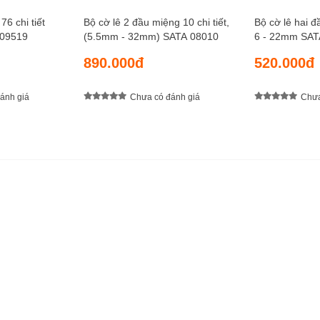
76 chi tiết
Bộ cờ lê 2 đầu miệng 10 chi tiết,
Bộ cờ lê hai đầ
 09519
(5.5mm - 32mm) SATA 08010
6 - 22mm SAT
890.000đ
520.000đ
ánh giá
Chưa có đánh giá
Chưa