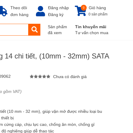
Theo dõi
Đăng nhập
Giỏ hàng
0
đơn hàng
Đăng ký
0 sản phẩm
Sản phẩm
Tin khuyến mãi
đã xem
Tư vấn chọn mua
g 14 chi tiết, (10mm - 32mm) SATA
09062
Chưa có đánh giá
ao gồm VAT)
 tiết (10 mm - 32 mm), giúp vặn mở được nhiều loại bu
thiết bị
om cứng cáp, chịu lực cao, chống ăn mòn, chống gỉ
 độ nghiêng giúp dễ thao tác