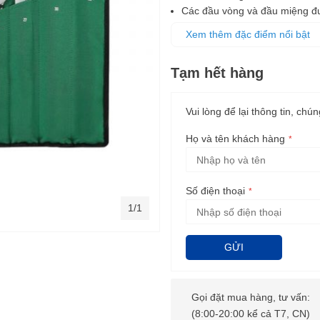
Các đầu vòng và đầu miệng đượ
cố định các chi tiết bu lông 
Xem thêm đặc điểm nổi bật
vặn
Bộ sản phẩm được đựng trong tú
Tạm hết hàng
giúp bảo quản và vận chuyển
Vui lòng để lại thông tin, chún
Họ và tên khách hàng
Số điện thoại
1/1
GỬI
Gọi đặt mua hàng, tư vấn:
(8:00-20:00 kể cả T7, CN)