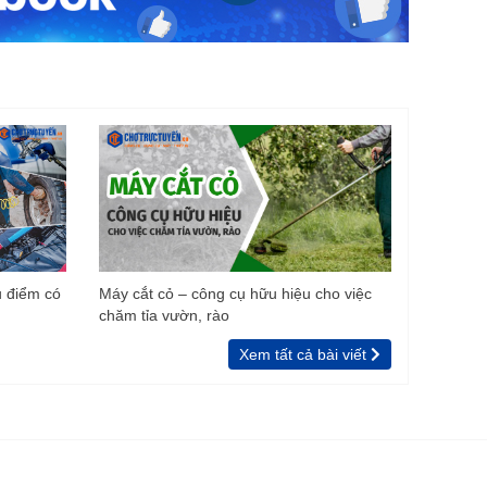
u điểm có
Máy cắt cỏ – công cụ hữu hiệu cho việc
chăm tỉa vườn, rào
Xem tất cả bài viết