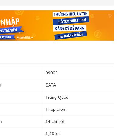
09062
SATA
u
Trung Quốc
Thép crom
14 chi tiết
m
1,46 kg
g