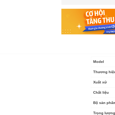
Thông
Model
số
kỹ
Thương hiệ
thuật
Xuất xứ
Chất liệu
Bộ sản phẩ
Trọng lượn