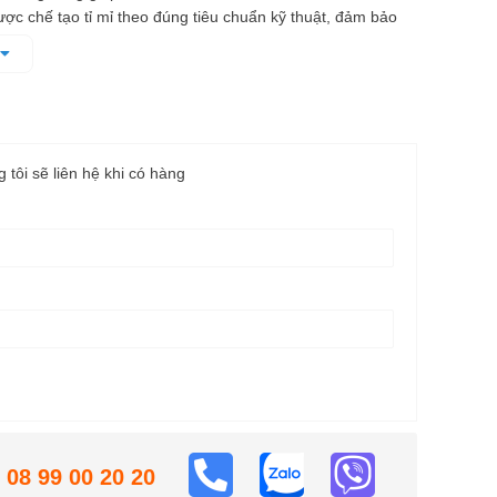
c chế tạo tỉ mỉ theo đúng tiêu chuẩn kỹ thuật, đảm bảo
dễ dàng, nhanh chóng mà không làm biến dạng bu lông khi
i vải có vị trí đặt riêng cho từng cờ lê, có thể gấp gọn,
 dễ dàng
g tôi sẽ liên hệ khi có hàng
08 99 00 20 20