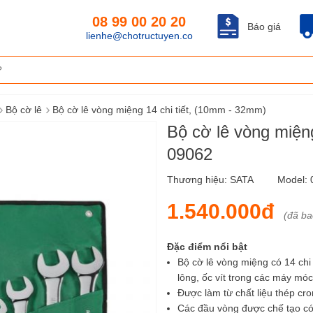
08 99 00 20 20
Báo giá
lienhe@chotructuyen.co
›
›
Bộ cờ lê
Bộ cờ lê vòng miệng 14 chi tiết, (10mm - 32mm)
Bộ cờ lê vòng miện
09062
Thương hiệu:
SATA
Model:
1.540.000đ
(đã b
Đặc điểm nổi bật
Bộ cờ lê vòng miệng có 14 chi
lông, ốc vít trong các máy móc 
Được làm từ chất liệu thép cr
Các đầu vòng được chế tạo có