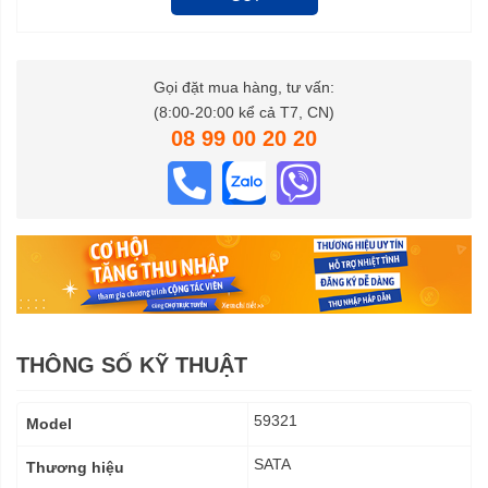
Gọi đặt mua hàng, tư vấn:
(8:00-20:00 kể cả T7, CN)
08 99 00 20 20
THÔNG SỐ KỸ THUẬT
Thông
59321
Model
số
kỹ
SATA
Thương hiệu