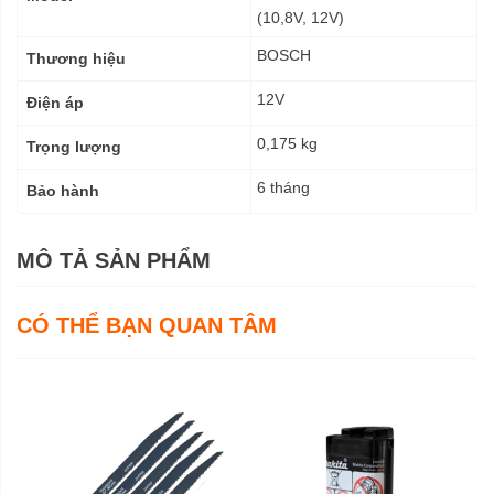
số
(10,8V, 12V)
kỹ
BOSCH
Thương hiệu
thuật
12V
Điện áp
0,175 kg
Trọng lượng
6 tháng
Bảo hành
MÔ TẢ SẢN PHẨM
CÓ THỂ BẠN QUAN TÂM