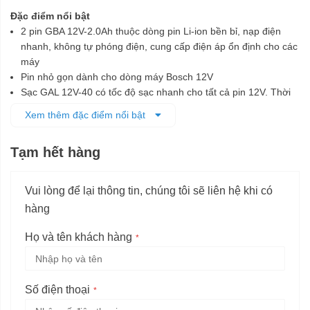
Đặc điểm nổi bật
2 pin GBA 12V-2.0Ah thuộc dòng pin Li-ion bền bỉ, nạp điện
nhanh, không tự phóng điện, cung cấp điện áp ổn định cho các
máy
Pin nhỏ gọn dành cho dòng máy Bosch 12V
Sạc GAL 12V-40 có tốc độ sạc nhanh cho tất cả pin 12V. Thời
gian sạc pin 12V 2.0Ah từ 0 đến 80% trong 24 phút.
Xem thêm đặc điểm nổi bật
Tương thích với tất cả các dòng máy Bosch Professional 12V
Tạm hết hàng
Vui lòng để lại thông tin, chúng tôi sẽ liên hệ khi có
hàng
Họ và tên khách hàng
Số điện thoại