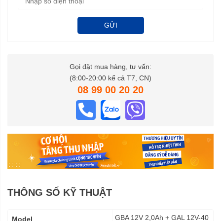
GỬI
Gọi đặt mua hàng, tư vấn:
(8:00-20:00 kể cả T7, CN)
08 99 00 20 20
THÔNG SỐ KỸ THUẬT
Thông
GBA 12V 2,0Ah + GAL 12V-40
Model