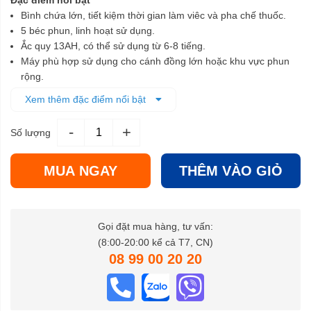
Đặc điểm nổi bật
Bình chứa lớn, tiết kiệm thời gian làm viêc và pha chế thuốc.
5 béc phun, linh hoạt sử dụng.
Ắc quy 13AH, có thể sử dụng từ 6-8 tiếng.
Máy phù hợp sử dụng cho cánh đồng lớn hoặc khu vực phun
rộng.
Dây đeo chắc chắn, tạo cảm giác thoải mái cho người dùng.
Xem thêm đặc điểm nổi bật
Cần phun dạng rút, điều chỉnh linh hoạt, tăng phạm vi phun
thuốc.
-
+
Số lượng
MUA NGAY
THÊM VÀO GIỎ
Gọi đặt mua hàng, tư vấn:
(8:00-20:00 kể cả T7, CN)
08 99 00 20 20