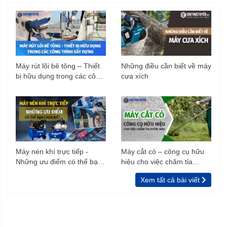
Máy rút lõi bê tông – Thiết
Những điều cần biết về máy
bị hữu dụng trong các công
cưa xích
trình xây dựng
Dây đeo chắc chắn, tạo cảm giác thoải
mái cho người dùng.
Máy nén khí trực tiếp -
Máy cắt cỏ – công cụ hữu
Những ưu điểm có thể bạn
hiệu cho việc chăm tỉa
Bên cạnh kiểu dáng hiện đại, nhỏ gọn của phần thân bình,
chưa biết
vườn, rào
dây đeo của
bình phun thuốc trừ sâu chạy điện
Pandora
Xem tất cả bài viết
PA-22A cũng được hãng thiết kế đặc biệt chắc chắn với
quai đeo vai to bản và khả năng chịu lực tốt. Sản phẩm có
thể mang vai tiện lợi, thoải mái sử dụng trong thời gian dài.