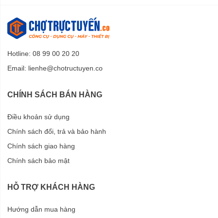
Hotline: 08 99 00 20 20
Email:
lienhe@chotructuyen.co
CHÍNH SÁCH BÁN HÀNG
Điều khoản sử dụng
Chính sách đổi, trả và bảo hành
Cần phun dạng rút, điều chỉnh linh hoạt,
Chính sách giao hàng
tăng phạm vi phun thuốc.
Chính sách bảo mật
Cần phun dạng rút vẫn luôn là thiết kế được Pandora ưu
tiên lựa chọn trong các sản phẩm bình xịt điện của hãng.
HỖ TRỢ KHÁCH HÀNG
Sử dụng thép không gỉ, chất liệu sáng bóng, cần phun
Pandora PA-22A có khả năng điều chỉnh rút ngắn, kéo dài
Hướng dẫn mua hàng
một cách linh hoạt, rất hiệu quả để phun cao, phun xa.