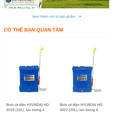
Xem thêm mô tả sản phẩm
CÓ THỂ BẠN QUAN TÂM
5 béc phun, linh hoạt sử dụng.
Với 5 béc phun cùng bộ bơm công suất cao,
bình xịt điện
PA– 22A cho áp lực phun mạnh (80PSI), tốc độ phun
nhanh, hạt phun đều và xa. Đây cũng là thiết kế được
người dùng đánh giá cao nhờ tính linh hoạt, tiện lợi trong
quá trình sử dụng.
Bình xịt điện HYUNDAI HD-
Bình xịt điện HYUNDAI HD-
4018 (16L), lưu lượng 4
4022 (20L), lưu lượng 4