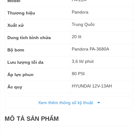
Model
số
kỹ
Pandora
Thương hiệu
thuật
Trung Quốc
Xuất xứ
20 lít
Dung tích bình chứa
Pandora PA-3680A
Bộ bơm
3,6 lít/ phút
Lưu lượng tối đa
80 PSI
Áp lực phun
HYUNDAI 12V-13AH
Ắc quy
41,5 x 22 x 49 cm
Kích thước (DxRxC)
Xem thêm thông số kỹ thuật
7,2 kg
Trọng lượng tịnh
MÔ TẢ SẢN PHẨM
8,47 kg
Trọng lượng cả bì
Ắc quy: 08 tháng; Bộ bơm: 06
Bảo hành