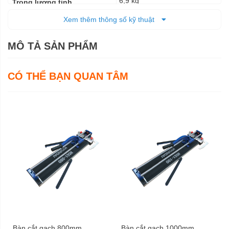
6,9 kg
Trọng lượng tịnh
Xem thêm thông số kỹ thuật
7,6 kg
Trọng lượng cả bì
6 tháng
Bảo hành
MÔ TẢ SẢN PHẨM
CÓ THỂ BẠN QUAN TÂM
Bàn cắt gạch 800mm
Bàn cắt gạch 1000mm