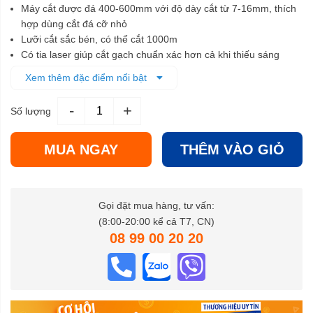
Máy cắt được đá 400-600mm với độ dày cắt từ 7-16mm, thích
hợp dùng cắt đá cỡ nhỏ
Lưỡi cắt sắc bén, có thể cắt 1000m
Có tia laser giúp cắt gạch chuẩn xác hơn cả khi thiếu sáng
Khung bàn cắt làm từ kim loại chắc chắn, độ bền cao, ít hư
Xem thêm đặc điểm nổi bật
hỏng
-
+
Số lượng
MUA NGAY
THÊM VÀO GIỎ
Gọi đặt mua hàng, tư vấn:
(8:00-20:00 kể cả T7, CN)
08 99 00 20 20