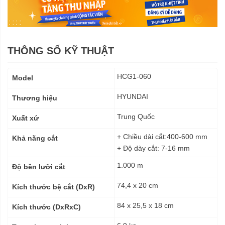
THÔNG SỐ KỸ THUẬT
Thông
HCG1-060
Model
số
kỹ
HYUNDAI
Thương hiệu
thuật
Trung Quốc
Xuất xứ
+ Chiều dài cắt:400-600 mm
Khả năng cắt
+ Độ dày cắt: 7-16 mm
1.000 m
Độ bền lưỡi cắt
74,4 x 20 cm
Kích thước bệ cắt (DxR)
84 x 25,5 x 18 cm
Kích thước (DxRxC)