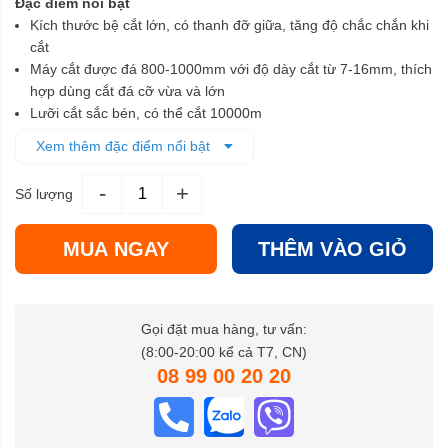
Đặc điểm nổi bật
Kích thước bệ cắt lớn, có thanh đỡ giữa, tăng độ chắc chắn khi
cắt
Máy cắt được đá 800-1000mm với độ dày cắt từ 7-16mm, thích
hợp dùng cắt đá cỡ vừa và lớn
Lưỡi cắt sắc bén, có thể cắt 10000m
Có tia laser giúp cắt gạch chuẩn xác hơn cả khi thiếu sáng
Xem thêm đặc điểm nổi bật
Khung bàn cắt làm từ kim loại chắc chắn, độ bền cao, ít hư
hỏng
-
+
Số lượng
MUA NGAY
THÊM VÀO GIỎ
Gọi đặt mua hàng, tư vấn:
(8:00-20:00 kể cả T7, CN)
08 99 00 20 20