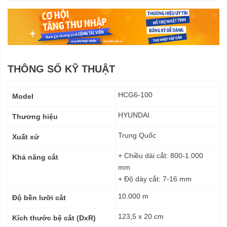
THÔNG SỐ KỸ THUẬT
Thông
HCG6-100
Model
số
kỹ
HYUNDAI
Thương hiệu
thuật
Trung Quốc
Xuất xứ
+ Chiều dài cắt: 800-1.000
Khả năng cắt
mm
+ Độ dày cắt: 7-16 mm
10.000 m
Độ bền lưỡi cắt
123,5 x 20 cm
Kích thước bệ cắt (DxR)